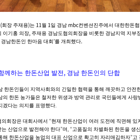
(
)
11
1
mbc
회
회장 주재용
는
월
일 경남
컨벤션진주에서 대한한돈협
,
 이기홍 의장
주재용 경남도협의회장을 비롯한 경남지역 지부
’
.
 경남한돈인 한마음 대회
를 개최했다
,
함께하는 한돈산업 발전
경남 한돈인의 단합
남 한돈인들이 지역사회와의 긴밀한 협력을 통해 깨끗하고 안전
남의 한돈 농가들은 철저한 위생과 방역 관리로 국민들에게 사랑
.
지겠다는 의지를 표명했다
“
협의회장은 대회사에서
현재 한돈산업이 여러 도전에 직면해 있
”
, “
는 산업으로 발전해야 한다
며
고품질의 차별화된 한돈을 생산
”
통해 한돈산업을 농업의 대표 산업으로 확고히 자리매김하자
고