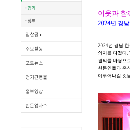
시
물
협회
이웃과 함
상
정부
세
2024
년 경남
보
입찰공고
기
로
2024
년 경남 
주요활동
제
. 
의지를 다졌다
목
결의를 바탕으로
포토뉴스
,
한돈인들과 축산
작
이루어나갈 것을
정기간행물
성
일
홍보영상
,
작
성
한돈업사수
자
,
첨