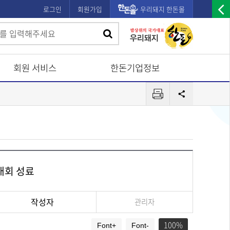
로그인
회원가입
우리돼지 한돈몰
우
검
검
측
색
광
색
고
회원 서비스
한돈기업정보
배
프
너
공
린
유
열
터
기
 대회 성료
작성자
관리자
100
Font+
Font-