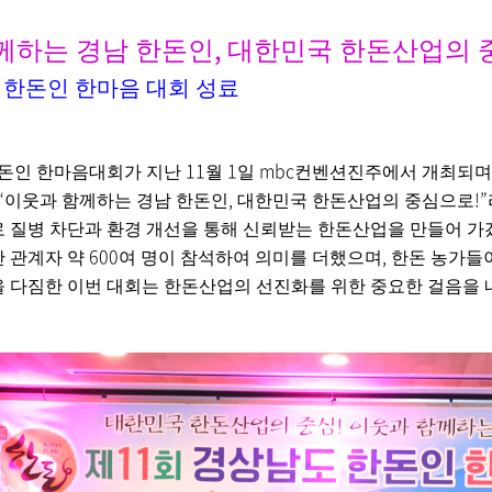
,
께하는 경남 한돈인
대한민국 한돈산업의 
 한돈인 한마음 대회 성료
11
1
mbc
한돈인 한마음대회가 지난
월
일
컨벤션진주에서 개최되며
“
,
!”
이웃과 함께하는 경남 한돈인
대한민국 한돈산업의 중심으로
 질병 차단과 환경 개선을 통해 신뢰받는 한돈산업을 만들어 
600
,
 관계자 약
여 명이 참석하여 의미를 더했으며
한돈 농가들
 다짐한 이번 대회는 한돈산업의 선진화를 위한 중요한 걸음을