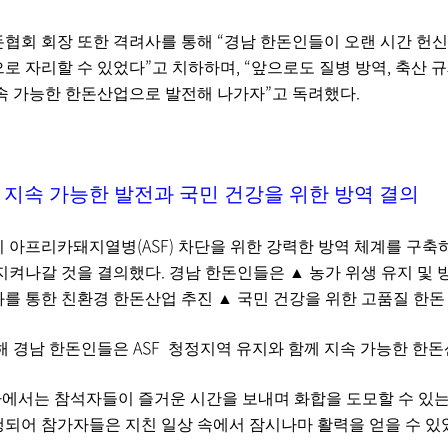
“
협회 회장 또한 격려사를 통해
경남 한돈인들이 오랜 시간 헌
”
, “
,
로 자리할 수 있었다
고 치하하며
앞으로도 질병 방역
축산 규
”
.
속 가능한 한돈산업으로 발전해 나가자
고 독려했다
,
지속 가능한 발전과 국민 건강을 위한 방역 결의
(ASF)
이 아프리카돼지열병
차단을 위한 강력한 방역 체계를 구축
.
지켜나갈 것을 결의했다
경남 한돈인들은
▲
농가 위생 유지 및 
를 통한 친환경 한돈산업 추진
▲
국민 건강을 위한 고품질 한
ASF
해 경남 한돈인들은
청정지역 유지와 함께 지속 가능한 한돈
사에서는 참석자들이 즐거운 시간을 보내며 화합을 도모할 수 있
되어 참가자들은 지친 일상 속에서 잠시나마 활력을 얻을 수 있