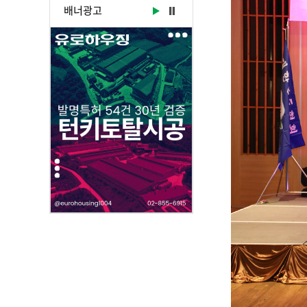
부
배너광고
파
일
,
내
용
을
제
공
합
니
다
.