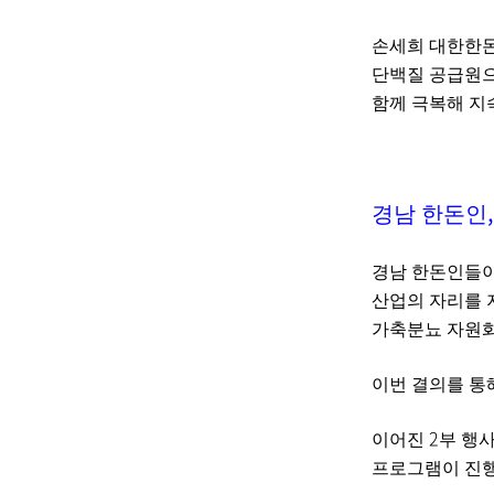
손세희 대한한돈
단백질 공급원으
함께 극복해 지
경남 한돈인
경남 한돈인들
산업의 자리를 
가축분뇨 자원화
이번 결의를 통
2
이어진
부 행
프로그램이 진행