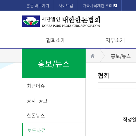
본문 바로가기
사이트맵
가축사육제한 조례
협회소개
지부소개
상
홈
홍보/뉴스
단
홍보/뉴스
모
협회
바
최근이슈
일
메
공지·공고
뉴
한돈뉴스
작성
게
보도자료