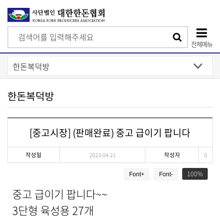
검
검
색
전체메뉴
색
상
단
모
한돈복덕방
바
일
[중고시장] (판매완료) 중고 급이기 팝니다
메
뉴
작성일
작성자
2023-04-21
0
게
100
Font+
Font-
시
물
중고 급이기 팝니다~~
상
세
3단형 육성용 27개
보