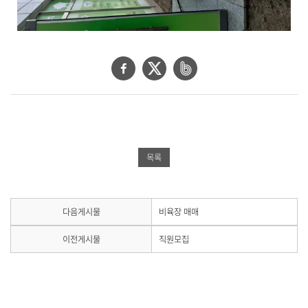
공
합
니
다
.
페
트
네
이
위
이
스
터
버
북
공
밴
공
유
드
목록
유
하
공
하
기
유
기
하
다
다음게시물
비육장 매매
음
기
게
이
이전게시물
직원모집
시
전
물
게
이
시
없
물
습
이