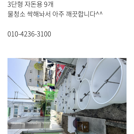
3단형 자돈용 9개
기
로
물청소 싹해놔서 아주 깨끗합니다^^
제
목
,
010-4236-3100
작
성
일
,
작
성
자
,
첨
부
파
일
,
내
용
을
제