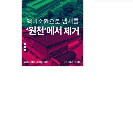
부
파
일
,
내
용
을
제
공
합
니
다
.