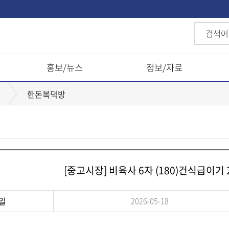
홍보/뉴스
정보/자료
한돈복덕방
[중고시장] 비육사 6자 (180)건식급이
일
2026-05-18