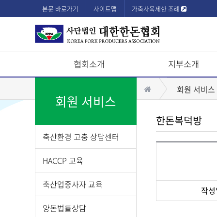
본문 바로가기
사이트맵
가축사육제한 조례
협회소개
지부소개
상
홈
회원 서비스
단
회원 서비스
모
한돈복덕방
바
축산환경 고충 상담센터
일
메
HACCP 교육
뉴
축산업종사자 교육
작성
게
양돈법률상담