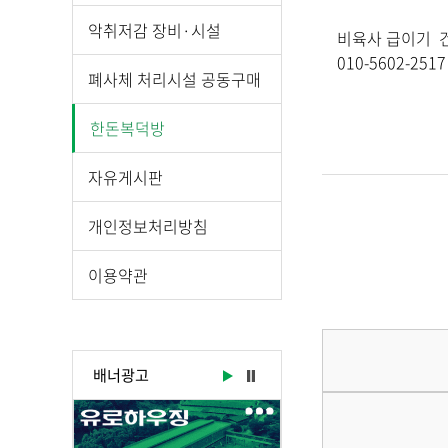
시
물
악취저감 장비·시설
비육사 급이기 건
상
010-5602-2517
세
폐사체 처리시설 공동구매
보
기
한돈복덕방
로
제
자유게시판
목
,
개인정보처리방침
작
성
이용약관
일
,
작
성
배너광고
자
,
첨