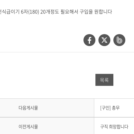
식급이기 6자(180) 20개정도 필요해서 구입을 원합니다
페
트
네
이
위
이
스
터
버
북
공
밴
목록
공
유
드
유
하
공
하
기
유
다
다음게시물
[구인] 총무
음
기
하
게
시
이
기
이전게시물
구직 희망합니다
물
전