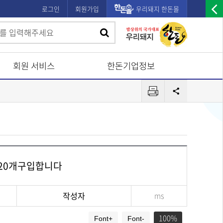
로그인
회원가입
우리돼지 한돈몰
우
검
검
측
색
광
색
고
회원 서비스
한돈기업정보
배
프
너
공
린
유
열
터
기
기 20개구입합니다
작성자
ms
100
Font+
Font-