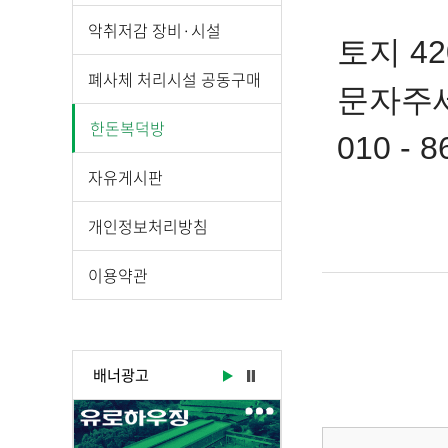
시
물
악취저감 장비·시설
토지 4
상
세
폐사체 처리시설 공동구매
문자주
보
기
한돈복덕방
010 - 8
로
제
자유게시판
목
,
개인정보처리방침
작
성
이용약관
일
,
작
성
배너광고
자
,
첨