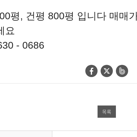
200평, 건평 800평 입니다 매매
세요
630 - 0686
페
트
네
이
위
이
스
터
버
북
공
밴
목록
공
유
드
유
하
공