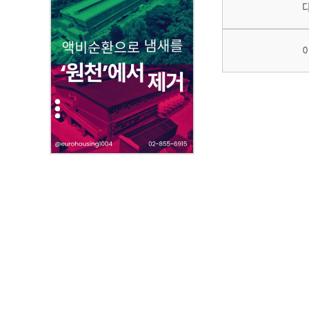
부
파
일
,
내
용
을
제
공
합
니
다
.