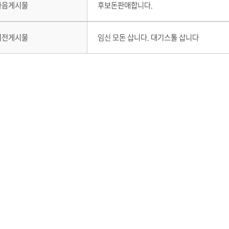
하
기
유
다
다음게시물
후보돈판매합니다.
음
기
하
게
시
이
기
이전게시물
임신 모돈 삽니다. 대기스톨 삽니다
물
전
이
게
없
시
습
물
니
이
다
없
.
습
니
다
.