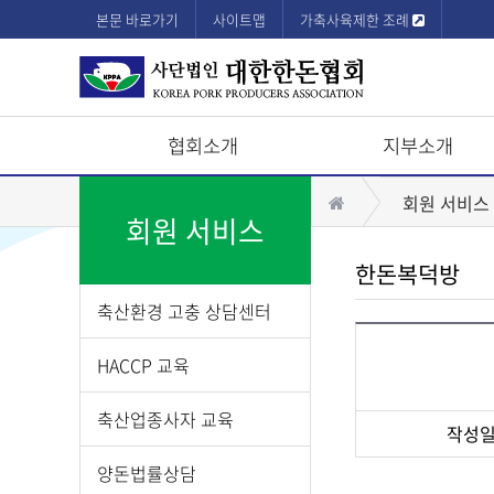
본문 바로가기
사이트맵
가축사육제한 조례
협회소개
지부소개
상
홈
회원 서비스
단
회원 서비스
모
한돈복덕방
바
축산환경 고충 상담센터
일
메
HACCP 교육
뉴
축산업종사자 교육
작성
게
양돈법률상담