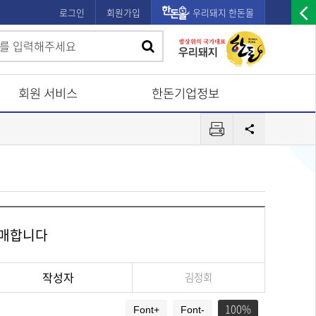
로그인
회원가입
우리돼지 한돈몰
우
검
검
측
색
광
색
고
회원 서비스
한돈기업정보
배
프
너
공
린
유
열
터
기
매매합니다
작성자
김정회
100
Font+
Font-