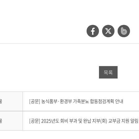
페
트
네
이
위
이
스
터
버
북
공
밴
목록
공
유
드
유
하
공
하
기
유
다
물
[공문] 농식품부·환경부 가축분뇨 합동점검계획 안내
음
기
하
게
시
이
기
물
[공문] 2025년도 회비 부과 및 완납 지부(회) 교부금 지원 알림
물
전
이
게