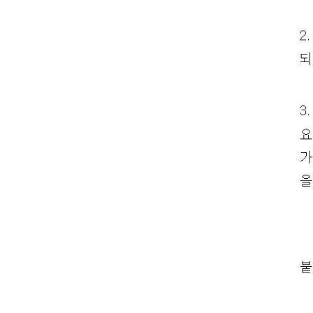
성
자
,
첨
부
파
일
,
내
용
을
제
공
합
니
다
.