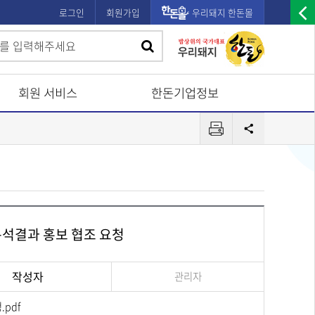
로그인
회원가입
우리돼지 한돈몰
우
검
검
측
색
광
색
고
회원 서비스
한돈기업정보
배
프
너
공
린
유
열
터
기
분석결과 홍보 협조 요청
작성자
관리자
pdf