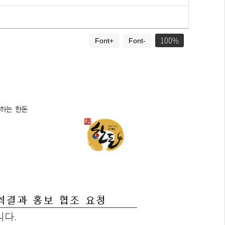
100
Font+
Font-