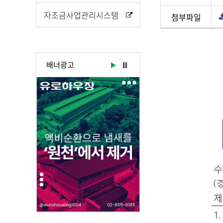
자조금사업관리시스템
첨부파일
게
시
물
배너광고
상
세
보
기
로
제
목
,
작
성
일
,
작