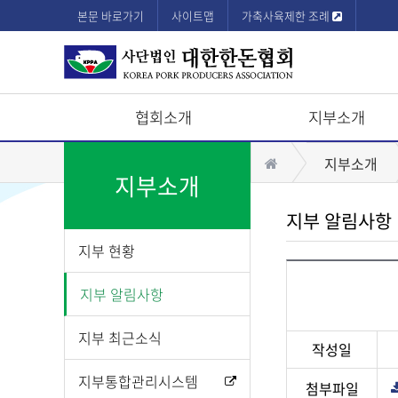
본문 바로가기
사이트맵
가축사육제한 조례
협회소개
지부소개
상
홈
지부소개
단
지부소개
모
지부 알림사항
바
지부 현황
일
메
지부 알림사항
뉴
지부 최근소식
작성일
지부통합관리시스템
첨부파일