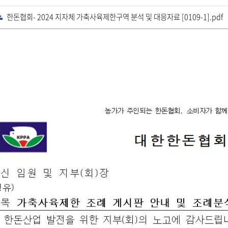
운
로
한돈협회- 2024 지자체 가축사육제한구역 분석 및 대응자료 [0109-1].pdf
드
다
운
로
드