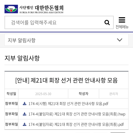
검
검
색
전체메뉴
색
상
단
모
지부 알림사항
바
일
[안내] 제21대 회장 선거 관련 안내사항 모음
메
뉴
작성일
작성자
2025-05-30
관리자
첨부파일
174-4(시행) 제21대 회장 선거 관련 안내사항 모음.pdf
다
운
로
첨부파일
174-4(붙임자료) 제21대 회장 선거 관련 안내사항 모음(최종).hwp
다
드
운
로
첨부파일
174-4(붙임자료) 제21대 회장 선거 관련 안내사항 모음(최종).pdf
다
드
운
게
로