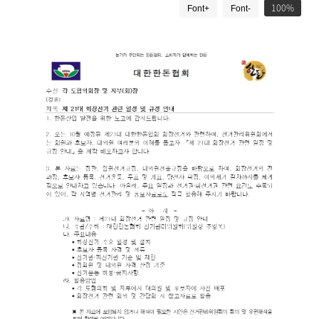
드
100
Font+
Font-
시
물
상
세
보
기
로
제
목
,
작
성
일
,
작
성
자
,
첨
부
파
일