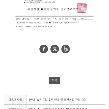
,
내
용
을
제
공
합
니
다
.
페
트
네
이
위
이
스
터
버
북
공
밴
공
유
드
목록
유
하
공
하
기
유
기
하
다
다음게시물
[안내] 8.3~7일 호우 안내 및 축산농장 관리 요령
음
기
게