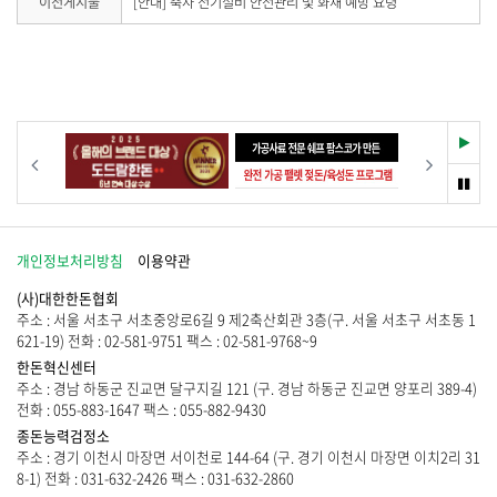
이
이전게시물
[안내] 축사 전기설비 안전관리 및 화재 예방 요령
시
전
물
게
이
시
없
물
습
이
니
없
다
습
재
이전
다음
.
니
생
다
멈
.
춤
개인정보처리방침
이용약관
(사)대한한돈협회
주소 : 서울 서초구 서초중앙로6길 9 제2축산회관 3층(구. 서울 서초구 서초동 1
621-19) 전화 : 02-581-9751 팩스 : 02-581-9768~9
한돈혁신센터
주소 : 경남 하동군 진교면 달구지길 121 (구. 경남 하동군 진교면 양포리 389-4)
전화 : 055-883-1647 팩스 : 055-882-9430
종돈능력검정소
주소 : 경기 이천시 마장면 서이천로 144-64 (구. 경기 이천시 마장면 이치2리 31
8-1) 전화 : 031-632-2426 팩스 : 031-632-2860