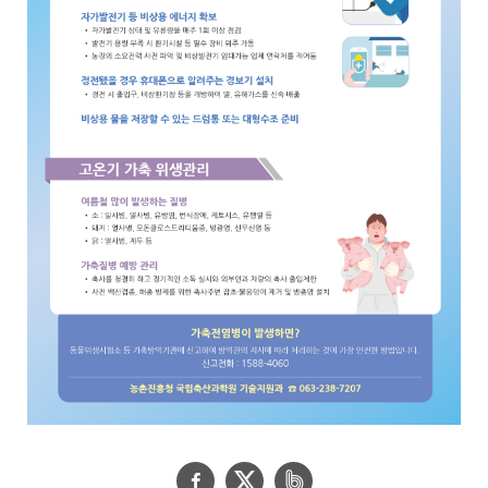
페
트
네