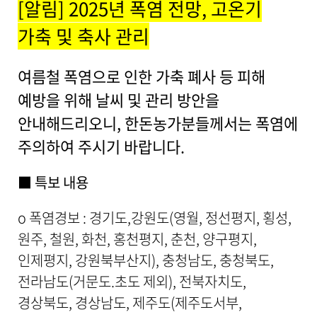
[알림] 2025년 폭염 전망, 고온기
상
세
가축 및 축사 관리
보
기
로
여름철 폭염으로 인한 가축 폐사 등 피해
제
예방을 위해 날씨 및 관리 방안을
목
,
안내해드리오니, 한돈농가분들께서는 폭염에
작
성
주의하여 주시기 바랍니다.
일
,
■ 특보 내용
작
성
자
o 폭염경보 : 경기도,강원도(영월, 정선평지, 횡성,
,
원주, 철원, 화천, 홍천평지, 춘천, 양구평지,
첨
부
인제평지, 강원북부산지), 충청남도, 충청북도,
파
전라남도(거문도.초도 제외), 전북자치도,
일
,
경상북도, 경상남도, 제주도(제주도서부,
내