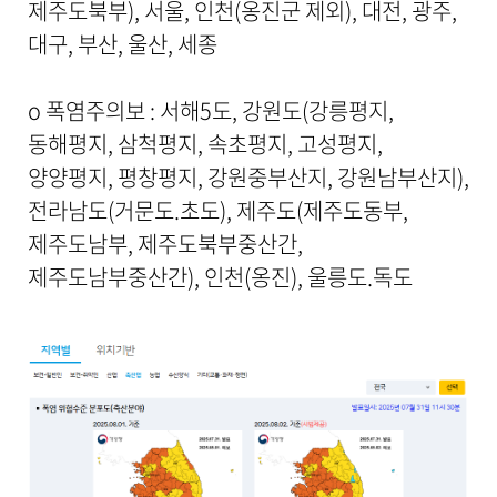
제주도북부), 서울, 인천(옹진군 제외), 대전, 광주,
용
을
대구, 부산, 울산, 세종
제
공
합
o 폭염주의보 : 서해5도, 강원도(강릉평지,
니
동해평지, 삼척평지, 속초평지, 고성평지,
다
.
양양평지, 평창평지, 강원중부산지, 강원남부산지),
전라남도(거문도.초도), 제주도(제주도동부,
제주도남부, 제주도북부중산간,
제주도남부중산간), 인천(옹진), 울릉도.독도