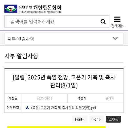
검
검
색
전체메뉴
색
상
단
모
지부 알림사항
바
일
[알림] 2025년 폭염 전망, 고온기 가축 및 축사
메
관리(8/1일)
뉴
작성일
작성자
2025-08-01
관리자
첨부파일
(폭염) 고온기 가축 및 축사관리 리플릿(안).pdf
다
운
게
로
드
100
Font+
Font-
시
물