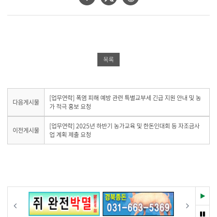
이
위
이
스
터
버
북
공
밴
공
유
드
목록
유
하
공
하
기
유
기
하
다
[업무연락] 폭염 피해 예방 관련 특별교부세 긴급 지원 안내 및 농
다음게시물
음
가 적극 홍보 요청
기
게
시
이
[업무연락] 2025년 하반기 농가교육 및 한돈인대회 등 자조금사
이전게시물
물
전
업 계획 제출 요청
이
게
없
시
습
물
니
이
다
없
.
습
니
재
이전
다음
다
생
.
멈