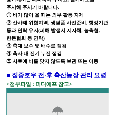
주시해 주시기 바랍니다
.
①
비가 많이 올 때는 외부 활동 자제
②
산사태 위험지역
,
생필품 사전준비
,
행정기관
등과 연락 유지
(
피해 발생시 지자체
,
농축협
,
한돈협회 등 연락
)
③
축대 보수 및 배수로 점검
④
축사 내 전기 누전 점검
⑤
사료에 비를 맞지 않도록 보관 또는 이동
■
집중호우 전
·
후 축산농장 관리 요령
<
첨부파일
:
피디에프 참고
>