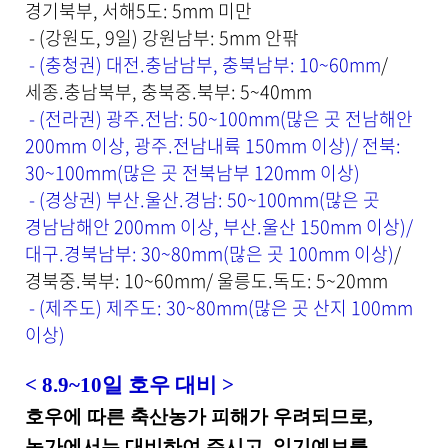
성
경기북부, 서해5도: 5mm 미만
자
- (강원도, 9일) 강원남부: 5mm 안팎
,
- (충청권) 대전.충남남부, 충북남부: 10~60mm
/
첨
부
세종.충남북부, 충북중.북부: 5~40mm
파
- (전라권) 광주.전남: 50~100mm(많은 곳 전남해안
일
200mm 이상, 광주.전남내륙 150mm 이상)/ 전북:
,
내
30~100mm(많은 곳 전북남부 120mm 이상)
용
- (경상권) 부산.울산.경남: 50~100mm(많은 곳
을
경남남해안 200mm 이상, 부산.울산 150mm 이상)/
제
공
대구.경북남부: 30~80mm(많은 곳 100mm 이상)
/
합
경북중.북부: 10~60mm/ 울릉도.독도: 5~20mm
니
- (제주도) 제주도: 30~80mm(많은 곳 산지 100mm
다
.
이상)
< 8.9~10일
호우 대비
>
호우에 따른 축산농가 피해가 우려되므로
,
농가에서는 대비하여 주시고
,
일기예보를