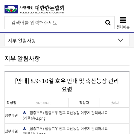
검
검
색
전체메뉴
색
상
단
모
지부 알림사항
바
일
[안내] 8.9~10일 호우 안내 및 축산농장 관리
메
요령
뉴
작성일
작성자
2025-08-08
관리자
(집중호우) 집중호우 전후 축산농장 이렇게 관리하세요
다
첨부파일
운
(리플릿)-2.png
로
드
(집중호우) 집중호우 전후 축산농장 이렇게 관리하세요
다
첨부파일
운