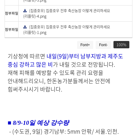
(리플릿)-3.png
로
드
(집중호우) 집중호우 전후 축산농장 이렇게 관리하세요
다
첨부파일
운
(리플릿)-4.png
로
드
(집중호우) 집중호우 전후 축산농장 이렇게 관리하세요
다
첨부파일
운
(리플릿)-1.png
로
드
게
100
Font+
Font-
시
물
기상청에 따르면
내일(9일)부터 남부지방과 제주도
상
중심 강하고 많은 비
가 내릴 것으로 전망됩니다.
세
보
재해 피해를 예방할 수 있도록 관리 요령을
기
안내해드리오니, 한돈농가분들께서는 안전에
로
힘써주시시기 바랍니다.
제
목
,
작
성
일
■
8/9-10일 예상 강수량
,
- (수도권, 9일) 경기남부: 5mm 안팎/ 서울.인천.
작