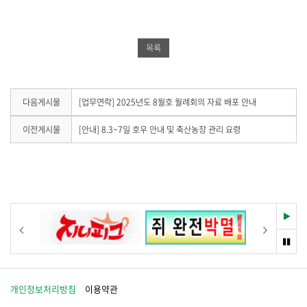
북
공
밴
공
유
드
목록
유
하
공
하
기
유
기
하
다
다음게시물
[업무연락] 2025년도 8월호 월례회의 자료 배포 안내
음
기
게
이
이전게시물
[안내] 8.3~7일 호우 안내 및 축산농장 관리 요령
시
전
물
게
이
시
없
물
습
이
니
없
다
습
재
이전
다음
.
니
생
다
멈
.
춤
개인정보처리방침
이용약관