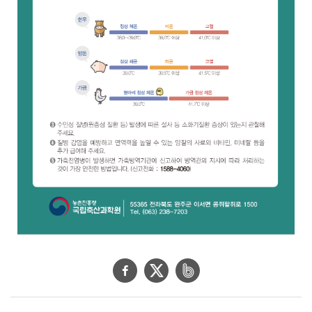
페
트
네
이
위
이
스
터
버