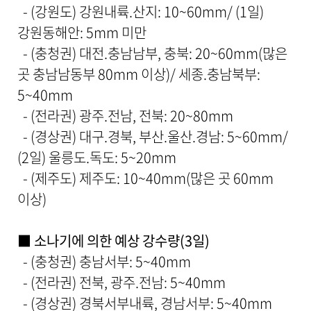
- (강원도) 강원내륙.산지: 10~60mm/ (1일)
,
첨
강원동해안: 5mm 미만
부
- (충청권) 대전.충남남부, 충북: 20~60mm(많은
파
일
곳 충남남동부 80mm 이상)/ 세종.충남북부:
,
5~40mm
내
용
- (전라권) 광주.전남, 전북: 20~80mm
을
- (경상권) 대구.경북, 부산.울산.경남: 5~60mm/
제
공
(2일) 울릉도.독도: 5~20mm
합
- (제주도) 제주도: 10~40mm(많은 곳 60mm
니
다
이상)
.
■ 소나기에 의한 예상 강수량(3일)
- (충청권) 충남서부: 5~40mm
- (전라권) 전북, 광주.전남: 5~40mm
- (경상권) 경북서부내륙, 경남서부: 5~40mm