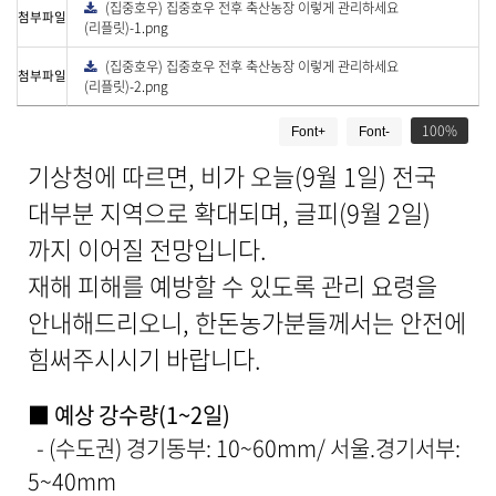
(집중호우) 집중호우 전후 축산농장 이렇게 관리하세요
다
첨부파일
운
(리플릿)-1.png
로
드
(집중호우) 집중호우 전후 축산농장 이렇게 관리하세요
다
첨부파일
운
(리플릿)-2.png
로
드
게
100
Font+
Font-
시
물
기상청에 따르면, 비가 오늘(9월 1일) 전국
상
세
대부분 지역으로 확대되며, 글피(9월 2일)
보
까지 이어질 전망입니다.
기
로
재해 피해를 예방할 수 있도록 관리 요령을
제
안내해드리오니, 한돈농가분들께서는 안전에
목
,
힘써주시시기 바랍니다.
작
성
일
■ 예상 강수량(1~2일)
,
- (수도권) 경기동부: 10~60mm/ 서울.경기서부:
작
성
5~40mm
자