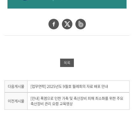
페
트
네
이
위
이
스
터
버
북
공
밴
공
유
드
목록
유
하
공
하
기
유
기
하
다
다음게시물
[업무연락] 2025년도 9월호 월례회의 자료 배포 안내
음
기
게
이
[안내] 폭염으로 인한 가축 및 축산장비 피해 최소화를 위한 주요
이전게시물
시
전
축산장비 관리 요령 교육영상
물
게
이
시
없
물
습
이
니
없