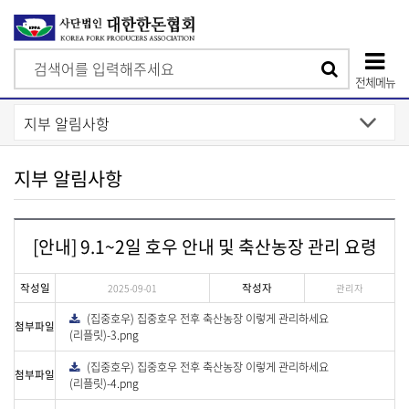
검
검
색
전체메뉴
색
상
단
모
지부 알림사항
바
일
[안내] 9.1~2일 호우 안내 및 축산농장 관리 요령
메
뉴
작성일
작성자
2025-09-01
관리자
(집중호우) 집중호우 전후 축산농장 이렇게 관리하세요
다
첨부파일
운
(리플릿)-3.png
로
드
(집중호우) 집중호우 전후 축산농장 이렇게 관리하세요
다
첨부파일
운
(리플릿)-4.png
로
드