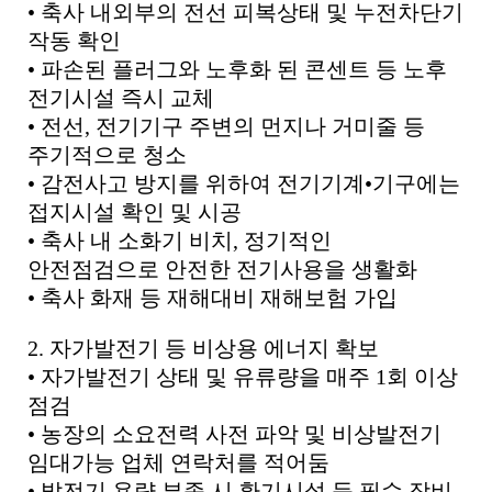
•
축사 내외부의 전선 피복상태 및 누전차단기
작동 확인
•
파손된 플러그와 노후화 된 콘센트 등 노후
전기시설 즉시 교체
•
전선
,
전기기구 주변의 먼지나 거미줄 등
주기적으로 청소
•
감전사고 방지를 위하여 전기기계
•
기구에는
접지시설 확인 및 시공
•
축사 내 소화기 비치
,
정기적인
안전점검으로 안전한 전기사용을 생활화
•
축사 화재 등 재해대비 재해보험 가입
2.
자가발전기 등 비상용 에너지 확보
•
자가발전기 상태 및 유류량을 매주
1
회 이상
점검
•
농장의 소요전력 사전 파악 및 비상발전기
임대가능 업체 연락처를 적어둠
•
발전기 용량 부족 시 환기시설 등 필수 장비