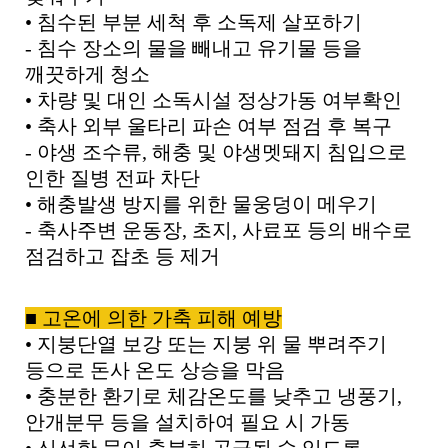
•
침수된 부분 세척 후 소독제 살포하기
-
침수 장소의 물을 빼내고 유기물 등을
깨끗하게 청소
•
차량 및 대인 소독시설 정상가동 여부확인
•
축사 외부 울타리 파손 여부 점검 후 복구
-
야생 조수류
,
해충 및 야생멧돼지 침입으로
인한 질병 전파 차단
•
해충발생 방지를 위한 물웅덩이 메우기
-
축사주변 운동장
,
초지
,
사료포 등의 배수로
점검하고 잡초 등 제거
■
고온에 의한 가축 피해 예방
•
지붕단열 보강 또는 지붕 위 물 뿌려주기
등으로 돈사 온도 상승을 막음
•
충분한 환기로 체감온도를 낮추고 냉풍기
,
안개분무 등을 설치하여 필요 시 가동