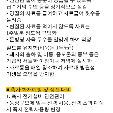
•
신선한 물이 충분히 공급될 수 있도록
급수기의 수압 등을 정기적으로 점검
•
양질의 사료를 급여하고 사료급여 횟수를
늘려줌
•
변질된 사료를 먹이지 않도록 사료는
1
주일분 정도씩 구입함
•
돈방당 사육 두수를 알맞게 하여 적정
2
밀도를 유지함
(
비육돈
1
두
/m
)
•
돼지의 출하 및 이동
,
종모돈의 종부 등은
가급적 서늘한 아침이나 저녁에 실시함
•
사료통을 매일 청소하여 사료내 병원성
미생물 오염을 방지함
■
축사 화재예방 및 정전 대비
1.
축사 전기설비 안전관리
•
농장규모에 맞는 전력 사용
,
전력 초과 예상
시 즉시 전력사용량 변경