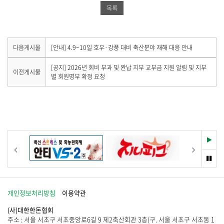
공
유
드
목록
유
하
공
하
기
유
기
하
다
다음게시물
[안내] 4.9~10일 호우·강풍 대비 축산분야 재해 대응 안내
음
기
게
이
[공지] 2026년 회비 부과 및 완납 지부 교부금 지원 알림 및 지부
이전게시물
시
전
별 회원명부 확정 요청
물
게
이
시
없
물
습
이
니
없
다
습
.
니
재
이전
다음
다
생
.
멈
춤
개인정보처리방침
이용약관
(사)대한한돈협회
주소 : 서울 서초구 서초중앙로6길 9 제2축산회관 3층(구. 서울 서초구 서초동 1