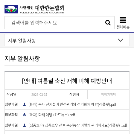
검
검
색
전체메뉴
색
상
단
모
지부 알림사항
바
일
[안내] 여름철 축산 재해 피해 예방안내
메
뉴
작성일
작성자
2026-03-31
정책기획팀
첨부파일
(화재) 축사 전기설비 안전관리와 전기화재 예방(리플릿).pdf
다
운
로
첨부파일
(화재) 화재 예방 (카드뉴스).pdf
다
드
운
로
첨부파일
(집중호우) 집중호우 전후 축산농장 이렇게 관리하세요(리플릿) .pdf
다
드
운
로