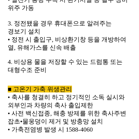
위주 가동
3.
정전됐을 경우 휴대폰으로 알려주는
경보기 설치
•
정전 시 출입구
,
비상환기창 등을 개방하여
열
,
유해가스를 신속 배출
4.
비상용 물을 저장할 수 있는 드럼통 또는
대형수조 준비
■
고온기 가축 위생관리
•
축사를 청결히 하고 정기적인 소독 실시와
외부인과 차량의 축사 출입제한
•
사전 백신접종
,
해충 방제를 위한 축사주변
잡초
•
물웅덩이 제거 및 방충망 설치
•
가축전염병 발생 시
1588-4060