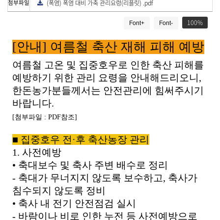
첨부파일
(폭염) 폭염 대비 가축 관리요령(리플릿) .pdf
다
드
운
게
로
드
100
Font+
Font-
시
물
[안내] 여름철 축산 재해 피해 예방
상
세
여름철 고온 및 집중호우로 인한 축산 피해를
보
기
예방하기 위한 관리 요령을 안내해드리오니
,
로
한돈농가분들께서는 안전관리에 힘써주시기
제
바랍니다
.
목
,
[첨부파일 : PDF참조]
작
성
■
집중호우 전
·
후 축산농장 관리
일
1. 사전예방
,
작
•
축대보수 및 축사 주변 배수로 정리
성
-
축대가 무너지지 않도록 보수하고
,
축사가
자
침수되지 않도록 정비
,
첨
•
축사 내 전기 안전점검 실시
부
-
바람이나 비로 인한 누전 등 사전예방으로