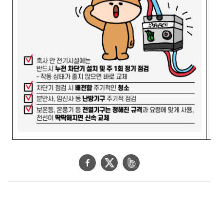
페
트
네
이
위
이
스
터
버
북
공
밴