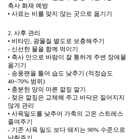
파
축사 화재 예방
일
•
사료는 비를 맞지 않는 곳으로 옮기기
,
내
용
을
2.
사후 관리
제
•
비타민
,
광물질 별도로 보충해주기
공
-
신선한 물을 함께 먹이기
합
•
축사 안으로 바람이 잘 통하게 주변 장애물
니
다
옮기기
.
-
송풍팬을 틀어 습도 낮추기
(
적정습도
40~70%
범위
)
•
충분한 양의 마른 깔짚 깔기
-
젖은 깔짚은 교체해 주고 바닥은 질어지지
않게 관리
•
사육밀도를 낮추어 가축의 고온 스트레스
줄여주기
-
기존 사육 밀도 보다 돼지는
90%
수준으로
낮춰주기