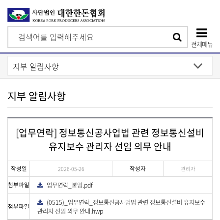
검
검
색
전체메뉴
색
상
단
모
지부 알림사항
바
일
[업무연락] 정보통신공사업법 관련 정보통신설비
메
유지보수 관리자 선임 의무 안내
뉴
작성일
작성자
2026-05-26
관리자
첨부파일
업무연락_붙임.pdf
다
운
로
(0515)_업무연락_정보통신공사업법 관련 정보통신설비 유지보수
다
드
첨부파일
운
관리자 선임 의무 안내.hwp
로