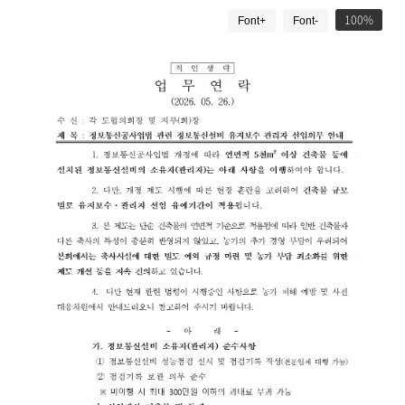
드
게
100
Font+
Font-
시
물
상
세
보
기
로
제
목
,
작
성
일
,
작
성
자
,
첨
부
파