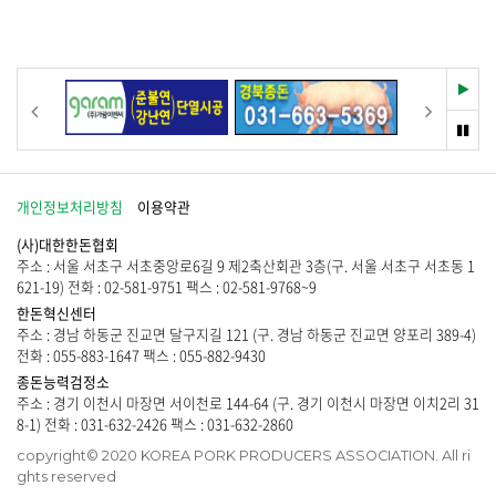
이
시
없
물
습
이
니
없
다
습
재
이전
다음
.
니
생
다
멈
.
춤
개인정보처리방침
이용약관
(사)대한한돈협회
주소 : 서울 서초구 서초중앙로6길 9 제2축산회관 3층(구. 서울 서초구 서초동 1
621-19) 전화 : 02-581-9751 팩스 : 02-581-9768~9
한돈혁신센터
주소 : 경남 하동군 진교면 달구지길 121 (구. 경남 하동군 진교면 양포리 389-4)
전화 : 055-883-1647 팩스 : 055-882-9430
종돈능력검정소
주소 : 경기 이천시 마장면 서이천로 144-64 (구. 경기 이천시 마장면 이치2리 31
8-1) 전화 : 031-632-2426 팩스 : 031-632-2860
copyright© 2020 KOREA PORK PRODUCERS ASSOCIATION. All ri
ghts reserved