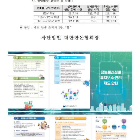
일
,
내
용
을
제
공
합
니
다
.