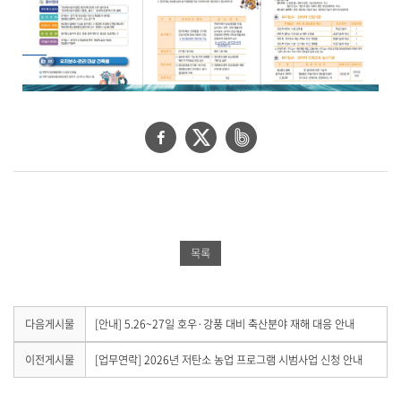
페
트
네
이
위
이
스
터
버
북
공
밴
공
유
드
목록
유
하
공
하
기
유
기
하
다
다음게시물
[안내] 5.26~27일 호우·강풍 대비 축산분야 재해 대응 안내
음
기
게
이
이전게시물
[업무연락] 2026년 저탄소 농업 프로그램 시범사업 신청 안내
시
전
물
게