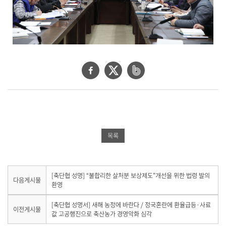
페
트
네
이
위
이
스
터
버
북
공
밴
공
유
드
목록
유
하
공
하
기
유
기
하
다
[축단협 성명] “불합리한 살처분 보상제도”개선을 위한 법령 발의
다음게시물
음
환영
기
게
시
이
[축단협 성명서] 새해 농정에 바란다 / 정국혼란에 환율급등·사료
이전게시물
물
전
값 고공행진으로 축산농가 경영악화 심각
이
게