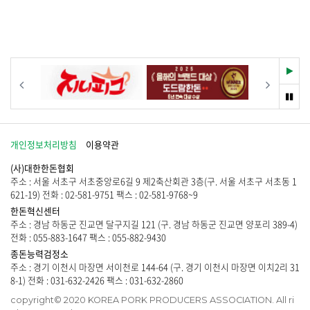
없
시
습
물
니
이
다
없
.
습
니
재
이전
다음
다
생
.
멈
춤
개인정보처리방침
이용약관
(사)대한한돈협회
주소 : 서울 서초구 서초중앙로6길 9 제2축산회관 3층(구. 서울 서초구 서초동 1
621-19) 전화 : 02-581-9751 팩스 : 02-581-9768~9
한돈혁신센터
주소 : 경남 하동군 진교면 달구지길 121 (구. 경남 하동군 진교면 양포리 389-4)
전화 : 055-883-1647 팩스 : 055-882-9430
종돈능력검정소
주소 : 경기 이천시 마장면 서이천로 144-64 (구. 경기 이천시 마장면 이치2리 31
8-1) 전화 : 031-632-2426 팩스 : 031-632-2860
copyright© 2020 KOREA PORK PRODUCERS ASSOCIATION. All ri