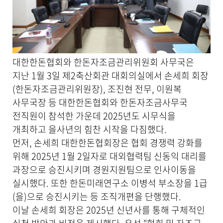
첨
부
파
일
,
내
용
대한한돈협회와 한돈자조금관리위원회 사무국은
을
지난 1월 3일 제2축산회관 대회의실에서 손세희 회장
제
(한돈자조금관리위원장), 조진현 전무, 이원복
공
합
사무국장 등 대한한돈협회와 한돈자조금사무국
니
전직원이 참석한 가운데 2025년도 시무식을
다
개최하고 을사년의 힘찬 시작을 다짐했다.
.
먼저, 손세희 대한한돈협회장은 협회 경쟁력 강화를
위해 2025년 1월 2일자로 대외협력팀 신동익 대리를
과장으로 승진시키며 경원지원팀으로 인사이동을
실시했다. 또한 한돈미래연구소 이병석 부소장을 1급
(을)으로 승진시키는 등 조직개편을 단행했다.
이날 손세희 회장은 2025년 신년사를 통해 구체적인