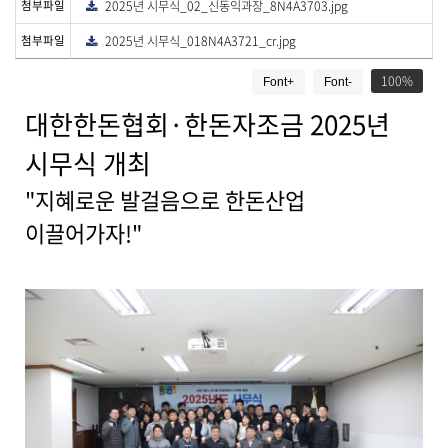
첨부파일
2025년 시무식_02_신동익과장_8N4A3703.jpg
다
드
운
로
첨부파일
2025년 시무식_018N4A3721_cr.jpg
다
드
운
게
로
드
100
Font+
Font-
시
물
대한한돈협회·한돈자조금 2025년
상
세
시무식 개최
보
기
"지혜로운 발걸음으로 한돈산업
로
이끌어가자!"
제
목
,
작
성
일
,
작
성
자
,