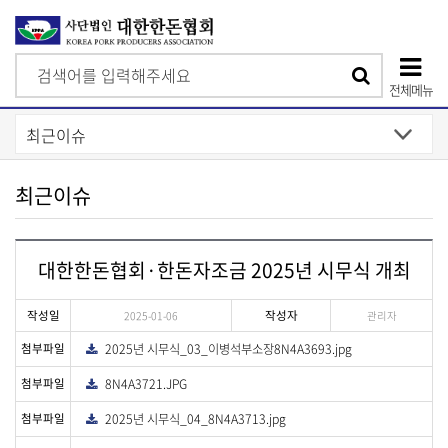
검
검
색
전체메뉴
색
상
단
모
최근이슈
바
일
대한한돈협회·한돈자조금 2025년 시무식 개최
메
뉴
작성일
작성자
2025-01-06
관리자
첨부파일
2025년 시무식_03_이병석부소장8N4A3693.jpg
다
운
로
첨부파일
8N4A3721.JPG
다
드
운
로
첨부파일
2025년 시무식_04_8N4A3713.jpg
다
드
운
로