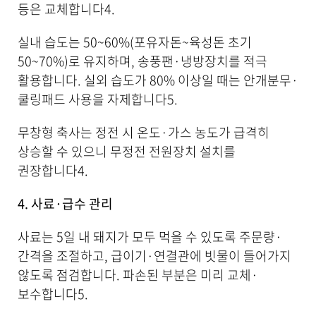
등은 교체합니다
4
.
실내 습도는 50~60%(포유자돈~육성돈 초기
50~70%)로 유지하며, 송풍팬·냉방장치를 적극
활용합니다. 실외 습도가 80% 이상일 때는 안개분무·
쿨링패드 사용을 자제합니다
5
.
무창형 축사는 정전 시 온도·가스 농도가 급격히
상승할 수 있으니 무정전 전원장치 설치를
권장합니다
4
.
4. 사료·급수 관리
사료는 5일 내 돼지가 모두 먹을 수 있도록 주문량·
간격을 조절하고, 급이기·연결관에 빗물이 들어가지
않도록 점검합니다. 파손된 부분은 미리 교체·
보수합니다
5
.