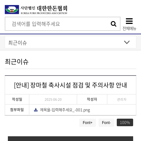
검
검
색
전체메뉴
색
상
단
모
최근이슈
바
일
[안내] 장마철 축사시설 점검 및 주의사항 안내
메
뉴
작성일
작성자
2025-06-20
관리자
첨부파일
제목을-입력해주세요_-001.png
다
운
게
로
드
100
Font+
Font-
시
물
상