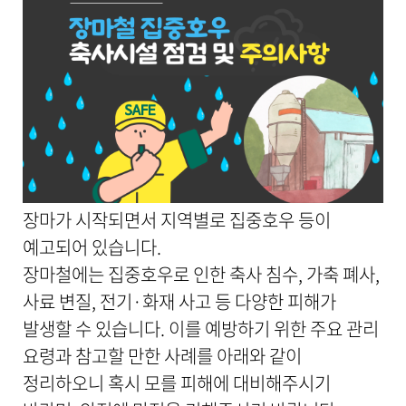
세
보
기
로
제
목
,
작
성
일
,
작
장마가 시작되면서 지역별로 집중호우 등이
성
예고되어 있습니다.
자
,
장마철에는 집중호우로 인한 축사 침수, 가축 폐사,
첨
사료 변질, 전기·화재 사고 등 다양한 피해가
부
파
발생할 수 있습니다. 이를 예방하기 위한 주요 관리
일
요령과 참고할 만한 사례를 아래와 같이
,
내
정리하오니 혹시 모를 피해에 대비해주시기
용