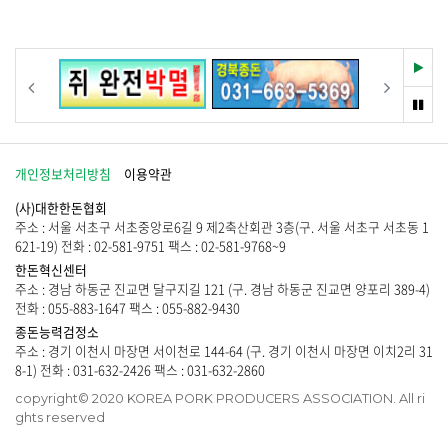
없
물
습
이
니
없
다
습
재
이전
다음
.
니
생
다
멈
.
춤
개인정보처리방침
이용약관
(사)대한한돈협회
주소 : 서울 서초구 서초중앙로6길 9 제2축산회관 3층(구. 서울 서초구 서초동 1
621-19) 전화 : 02-581-9751 팩스 : 02-581-9768~9
한돈혁신센터
주소 : 경남 하동군 진교면 달구지길 121 (구. 경남 하동군 진교면 양포리 389-4)
전화 : 055-883-1647 팩스 : 055-882-9430
종돈능력검정소
주소 : 경기 이천시 마장면 서이천로 144-64 (구. 경기 이천시 마장면 이치2리 31
8-1) 전화 : 031-632-2426 팩스 : 031-632-2860
copyright© 2020 KOREA PORK PRODUCERS ASSOCIATION. All ri
ghts reserved