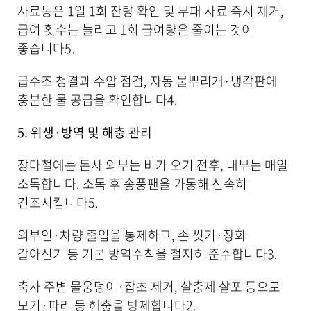
사료통은 1일 1회 잔량 확인 및 부패 사료 즉시 제거,
급여 횟수는 늘리고 1회 급여량은 줄이는 것이
좋습니다
5
.
급수조 청결과 수압 점검, 자동 물뿌리개·냉각판에
충분한 물 공급을 확인합니다
4
.
5. 위생·방역 및 해충 관리
장마철에는 돈사 외부는 비가 오기 전후, 내부는 매일
소독합니다. 소독 후 송풍팬을 가동해 신속히
건조시킵니다
5
.
외부인·차량 출입을 통제하고, 손 씻기·장화
갈아신기 등 기본 방역수칙을 철저히 준수합니다
3
.
축사 주변 물웅덩이·잡초 제거, 살충제 살포 등으로
모기·파리 등 해충을 방제합니다
2
.