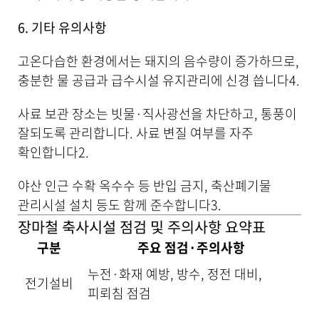
6. 기타 유의사항
고온다습한 환경에서는 돼지의 음수량이 증가하므로,
충분한 물 공급과 급수시설 유지관리에 신경 씁니다
4
.
사료 보관 장소는 빗물·직사광선을 차단하고, 통풍이
잘되도록 관리합니다. 사료 변질 여부를 자주
확인합니다
2
.
야산 인근 수확 옥수수 등 반입 금지, 축산폐기물
관리시설 설치 등도 함께 준수합니다
3
.
장마철 축사시설 점검 및 주의사항 요약표
구분
주요 점검·주의사항
누전·화재 예방, 방수, 정전 대비,
전기설비
피뢰침 점검