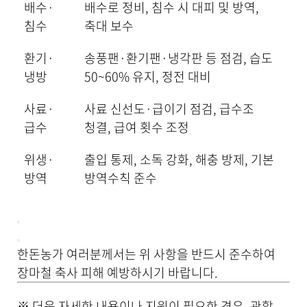
배수·
배수로 정비, 침수 시 대피 및 방역,
침수
축대 보수
환기·
송풍팬·환기팬·냉각판 등 점검, 습도
냉방
50~60% 유지, 정전 대비
사료·
사료 신선도·급이기 점검, 급수조
급수
청결, 급여 횟수 조정
위생·
출입 통제, 소독 강화, 해충 방제, 기본
방역
방역수칙 준수
한돈농가 여러분께서는 위 사항을 반드시 준수하여
장마철 축사 피해 예방하시기 바랍니다.
※ 더욱 자세한 내용이나 지원이 필요한 경우, 관할