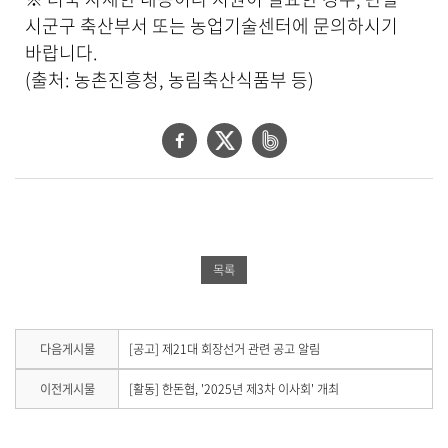
시군구 축산부서 또는 농업기술센터에 문의하시기
바랍니다.
(출처: 농촌진흥청, 농림축산식품부 등)
페
트
네
이
위
이
스
터
버
북
공
밴
공
유
드
목록
유
하
공
하
기
유
기
하
다
다음게시물
[공고] 제21대 회장선거 관련 공고 알림
음
기
게
이
이전게시물
[활동] 한돈협, '2025년 제3차 이사회' 개최
시
전
물
게
이
시