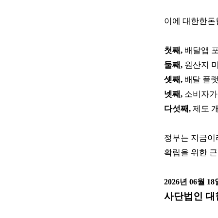
이에 대한한돈
첫째
,
배달앱 
둘째
,
원산지 
셋째
,
배달 플랫
넷째
,
소비자가
다섯째
,
제도 
정부는 지금이
확립을 위한 
2026
년
06
월
18
사단법인 