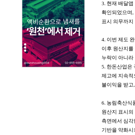
성
3.
현재 배달앱
자
확인되었으며
,
,
표시 의무까지
첨
부
파
4.
이번 제도 
일
이후 원산지를
,
누락이 아니라
내
용
5.
한돈산업은 
을
제고에 지속적
제
불이익을 받고
공
합
니
6.
농림축산식품
다
원산지 표시의
.
측면에서 심각
기반을 약화시