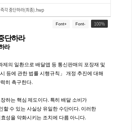
 즉각 중단하라(최종).hwp
100
Font+
Font-
 중단하라
하라
과제의 일환으로 배달앱 등 통신판매의 포장재 및
시 등에 관한 법률 시행규칙
」
개정 추진에 대해
강력히 촉구한다
.
보장하는 핵심 제도이다
.
특히 배달 소비가
인할 수 있는 사실상 유일한 수단이다
.
이러한
실효성을 약화시키는 조치에 다름 아니다
.