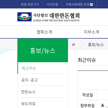
본문 바로가기
사이트맵
가축사육제한 조례
협회소개
지부소개
상
홈
홍보/뉴스
단
홍보/뉴스
모
최근이슈
바
최근이슈
일
메
공지·공고
뉴
한돈뉴스
작성일
보도자료
첨부파일
_
다