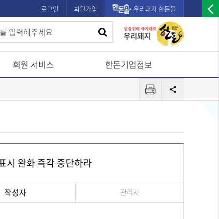
로그인
회원가입
우리돼지 한돈몰
우
검
검
측
색
광
색
고
회원 서비스
한돈기업정보
배
프
너
공
린
유
열
터
기
 표시 완화 즉각 중단하라
작성자
관리자