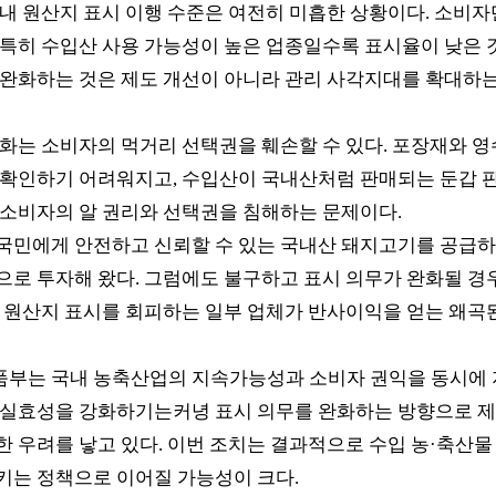
 내 원산지 표시 이행 수준은 여전히 미흡한 상황이다
.
소비자
특히 수입산 사용 가능성이 높은 업종일수록 표시율이 낮은
 완화하는 것은 제도 개선이 아니라 관리 사각지대를 확대하는
완화는 소비자의 먹거리 선택권을 훼손할 수 있다
.
포장재와 영
 확인하기 어려워지고
,
수입산이 국내산처럼 판매되는 둔갑 판
 소비자의 알 권리와 선택권을 침해하는 문제이다
.
국민에게 안전하고 신뢰할 수 있는 국내산 돼지고기를 공급하
으로 투자해 왔다
.
그럼에도 불구하고 표시 의무가 완화될 경
,
원산지 표시를 회피하는 일부 업체가 반사이익을 얻는 왜곡된
부는 국내 농축산업의 지속가능성과 소비자 권익을 동시에 
 실효성을 강화하기는커녕 표시 의무를 완화하는 방향으로 제
한 우려를 낳고 있다
.
이번 조치는 결과적으로 수입 농
·
축산물
키는 정책으로 이어질 가능성이 크다
.