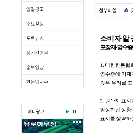
운
로
입찰공고
첨부파일
[
드
다
운
로
게
주요활동
드
시
물
소비자 알 
포토뉴스
상
포장재
·
영수증
세
정기간행물
보
기
1.
대한한돈협
홍보영상
로
영수증에 기재
제
한돈업사수
깊은 우려를 
목
,
작
2.
원산지 표시
성
일상화된 상황
배너광고
일
표시를 생략하
,
작