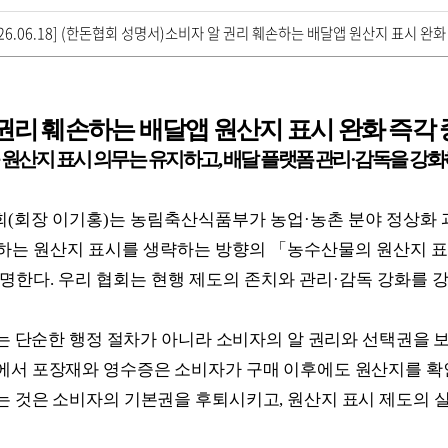
26.06.18] (한돈협회 성명서)소비자 알 권리 훼손하는 배달앱 원산지 표시 완화
권리 훼손하는 배달앱 원산지 표시 완화 즉각
 원산지 표시 의무는 유지하고
,
배달 플랫폼 관리
·
감독을 강화
회
(
회장 이기홍
)
는 농림축산식품부가 농업
·
농촌 분야 정상화 
하는 원산지 표시를 생략하는 방향의
「
농수산물의 원산지 표
표명한다
.
우리 협회는 현행 제도의 존치와 관리
·
감독 강화를 
는 단순한 행정 절차가 아니라 소비자의 알 권리와 선택권을 
에서 포장재와 영수증은 소비자가 구매 이후에도 원산지를 확
는 것은 소비자의 기본권을 후퇴시키고
,
원산지 표시 제도의 