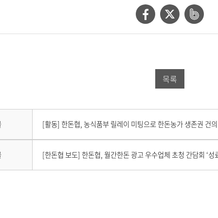
페
트
네
이
위
이
스
터
버
북
공
밴
목록
공
유
드
유
하
공
하
기
유
다
물
[활동] 한돈협, 농식품부 릴레이 미팅으로 한돈농가 생존권 건의
음
기
하
게
시
이
기
물
[한돈협 보도] 한돈협, 월간한돈 광고 우수업체 초청 간담회 ‘성
물
전
이
게
없
시
습
물
니
이
다
없