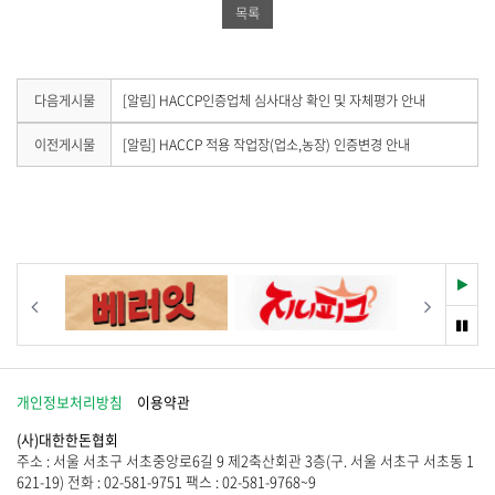
공
유
드
목록
유
하
공
하
기
유
기
하
다
다음게시물
[알림] HACCP인증업체 심사대상 확인 및 자체평가 안내
음
기
게
이
이전게시물
[알림] HACCP 적용 작업장(업소,농장) 인증변경 안내
시
전
물
게
이
시
없
물
습
이
니
없
다
습
재
이전
다음
.
니
생
다
멈
.
춤
개인정보처리방침
이용약관
(사)대한한돈협회
주소 : 서울 서초구 서초중앙로6길 9 제2축산회관 3층(구. 서울 서초구 서초동 1
621-19) 전화 : 02-581-9751 팩스 : 02-581-9768~9