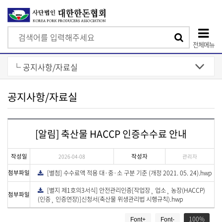
검
검
색
전체메뉴
색
상
단
모
공지사항/자료실
바
일
[알림] 축산물 HACCP 인증수수료 안내
메
뉴
작성일
작성자
2026-04-08
관리자
첨부파일
[별첨] 수수료액 적용 대·중·소 구분 기준 (개정 2021. 05. 24).hwp
다
운
로
[별지 제1호의3서식] 안전관리인증[작업장¸ 업소¸ 농장(HACCP)
다
드
첨부파일
운
(인증¸ 인증연장)]신청서(축산물 위생관리법 시행규칙).hwp
로
드
게
100
Font+
Font-