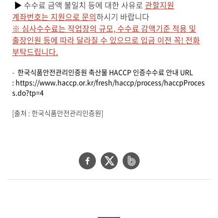
▶ 수수료 금액 불일치 등에 대한 사유로
관할지원
계좌번호는 지원으로 문의
하시기 바랍니다
※ 심사수수료는 작업장의 규모, 수수료 감액기준 적용 및
출장인원 등에 따라 달라질 수 있으므로 입금 이전 꼭! 전화
부탁드립니다.
-
한국식품안전관리인증원 축산물 HACCP 인증수수료 안내 URL
:
https://www.haccp.or.kr/fresh/haccp/process/haccpProces
s.do?tp=4
[출처 : 한국식품안전관리인증원]
페
트
네
이
위
이
스
터
버
북
공
밴