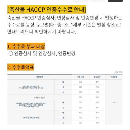
시
물
[축산물 HACCP 인증수수료 안내]
상
축산물 HACCP 인증심사, 연장심사 및 인증변경 시 발생하는
세
보
수수료를 농장 규모별(
대·중·소, *세부 기준은 별첨 참조
)로
기
안내드리오니 확인하시기 바랍니다.
로
제
1. 수수료 부과 대상
목
,
○ 인증심사 및 연장심사, 인증변경
작
성
2. 수수료액표
일
,
작
성
자
,
첨
부
파
일
,