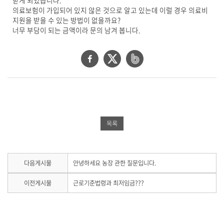
받게 되었습니다.
기
의료보험이 가입되어 있지 않은 것으로 알고 있는데 이럴 경우 의료비
로
지원을 받을 수 있는 방법이 없을까요?
제
너무 부담이 되는 금액이라 문의 남겨 봅니다.
목
,
작
페
트
네
성
이
위
이
일
,
스
터
버
작
북
공
밴
성
자
공
유
드
목록
,
유
하
공
첨
부
하
기
유
파
기
하
다
다음게시물
안녕하세요 농장 관한 질문입니다.
일
음
,
기
게
이
이전게시물
근로기준법령과 최저임금???
내
시
전
용
물
게
을
이
시
제
없
물