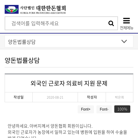
검
검
색
전체메뉴
색
상
단
모
양돈법률상담
바
일
외국인 근로자 의료비 지원 문제
메
뉴
작성일
작성자
2020-08-21
박은희
게
100
Font+
Font-
시
물
상
안녕하세요. 아버지께서 양돈협회 회원이십니다.
세
외국인 근로자가 농장에서 일하고 있는데 병원에 입원을 하여 수술을
보