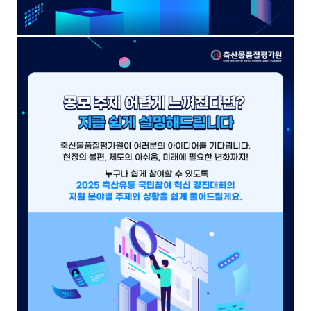
용
을
제
공
합
니
다
.