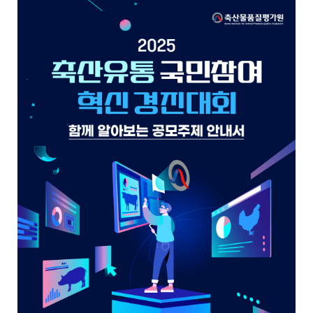
물
상
세
보
기
로
제
목
,
작
성
일
,
작
성
자
,
첨
부
파
일
,
내