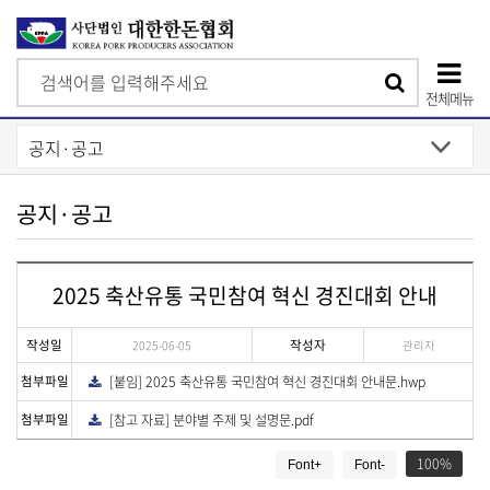
검
검
색
전체메뉴
색
상
단
모
공지·공고
바
일
2025 축산유통 국민참여 혁신 경진대회 안내
메
뉴
작성일
작성자
2025-06-05
관리자
첨부파일
[붙임] 2025 축산유통 국민참여 혁신 경진대회 안내문.hwp
다
운
로
첨부파일
[참고 자료] 분야별 주제 및 설명문.pdf
다
드
운
게
로
드
100
Font+
Font-
시