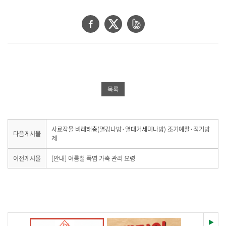
페
트
네
이
위
이
스
터
버
북
공
밴
공
유
드
목록
유
하
공
하
기
유
기
하
다
사료작물 비래해충(멸강나방·열대거세미나방) 조기예찰·적기방
다음게시물
음
제
기
게
시
이
이전게시물
[안내] 여름철 폭염 가축 관리 요령
물
전
이
게
없
시
습
물
니
이
다
없
.
습
재
이전
다음