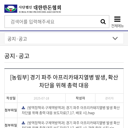
검
검
색
전체메뉴
색
상
단
모
공지·공고
바
일
[농림부] 경기 파주 아프리카돼지열병 발생, 확산
메
차단을 위해 총력 대응
뉴
작성일
작성자
2025-07-18
관리자
(방역정책국-구제역방역과) 경기 파주 아프리카돼지열병 발생 확산
다
첨부파일
운
차단을 위해 총력 대응 보도자료(7.17. 배포 시).hwp
로
드
(방역정책국-구제역방역과) 경기 파주 아프리카돼지열병 발생 확산
다
첨부파일
운