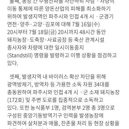
둘째, 농장 간 수평전파를 차단하되 사람ㆍ차량의
이동 통제에 따른 양돈산업의 피해를 최소화하기
위하여 발생지역인 파주시와 인접 4개 시ㆍ군경기
연천·양주·고양·김포에 대해 7월 16일(수)
20시부터 7월 18일(금) 20시까지 48시간 동안
돼지농장·도축장·사료공장 등 축산 관계시설
종사자와 차량에 대한 일시이동중지
(Standstill) 명령을 발령하고 이행 상황을 점검하고
있다.
셋째, 발생지역 내 바이러스 확산 차단을 위해
광역방제기, 방역차 등 가용한 소독 자원 34대를
총동원하여 파주시와 인접 4개 시ㆍ군 소재 돼지농장
(172호) 및 주변 도로를 집중적으로 소독하고
있다. 또한 농식품부 1명, 검역본부 2명 총 3명으로
구성된 중앙기동방역기구 인력을 발생농장에
파견하여 살처분과 매몰, 잔존물 처리 등 현장 상황을