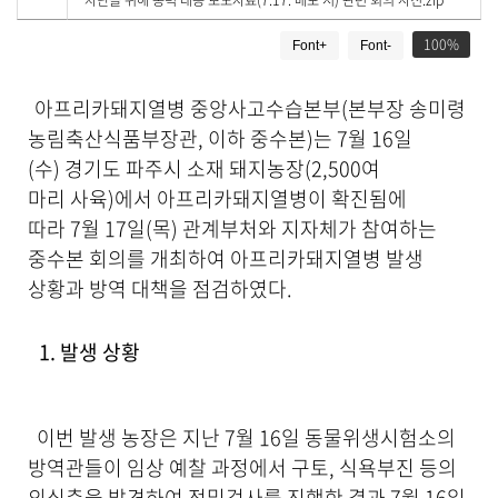
차단을 위해 총력 대응 보도자료(7.17. 배포 시) 관련 회의 사진.zip
로
드
게
100
Font+
Font-
시
물
상
아프리카돼지열병 중앙사고수습본부(본부장 송미령
세
농림축산식품부장관, 이하 중수본)는 7월 16일
보
기
(수) 경기도 파주시 소재 돼지농장(2,500여
로
마리 사육)에서 아프리카돼지열병이 확진됨에
제
따라 7월 17일(목) 관계부처와 지자체가 참여하는
목
,
중수본 회의를 개최하여 아프리카돼지열병 발생
작
상황과 방역 대책을 점검하였다.
성
일
,
1. 발생 상황
작
성
자
,
이번 발생 농장은 지난 7월 16일 동물위생시험소의
첨
방역관들이 임상 예찰 과정에서 구토, 식욕부진 등의
부
의심축을 발견하여 정밀검사를 진행한 결과 7월 16일
파