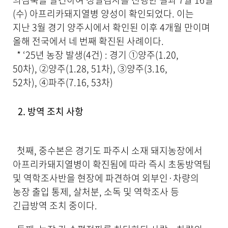
일
(수) 아프리카돼지열병 양성이 확인되었다. 이는
,
지난 3월 경기 양주시에서 확인된 이후 4개월 만이며
내
올해 전국에서 네 번째 확진된 사례이다.
용
을
* ‘25년 농장 발생(4건) : 경기 ①양주(1.20,
제
50차), ②양주(1.28, 51차), ③양주(3.16,
공
52차), ④파주(7.16, 53차)
합
니
다
2. 방역 조치 사항
.
첫째, 중수본은 경기도 파주시 소재 돼지농장에서
아프리카돼지열병이 확진됨에 따라 즉시 초동방역팀
및 역학조사반을 현장에 파견하여 외부인·차량의
농장 출입 통제, 살처분, 소독 및 역학조사 등
긴급방역 조치 중이다.