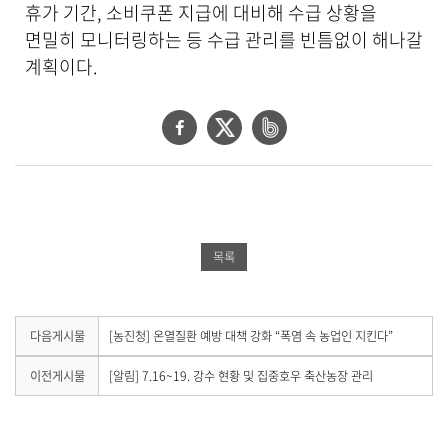
휴가 기간, 소비쿠폰 지급에 대비해 수급 상황을
면밀히 모니터링하는 등 수급 관리를 빈틈없이 해나갈
계획이다.
페
트
네
이
위
이
스
터
버
북
공
밴
공
유
드
목록
유
하
공
하
기
유
기
하
다
다음게시물
[농진청] 온열질환 예방 대책 강화 “폭염 속 농업인 지킨다”
음
기
게
이
이전게시물
[알림] 7.16~19. 강수 현황 및 집중호우 축산농장 관리
시
전
물
게
이
시
없
물