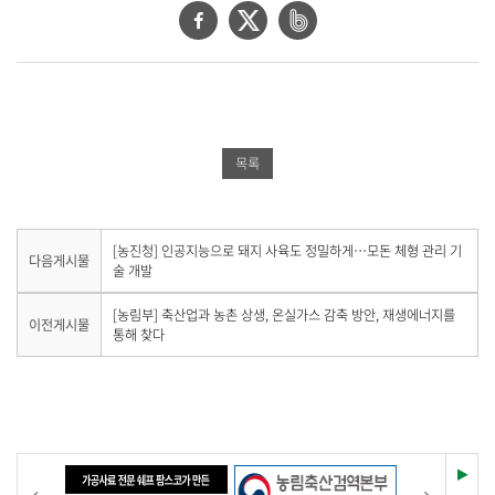
페
트
네
이
위
이
스
터
버
북
공
밴
공
유
드
목록
유
하
공
하
기
유
기
하
다
[농진청] 인공지능으로 돼지 사육도 정밀하게…모돈 체형 관리 기
다음게시물
음
술 개발
기
게
시
이
[농림부] 축산업과 농촌 상생, 온실가스 감축 방안, 재생에너지를
이전게시물
물
전
통해 찾다
이
게
없
시
습
물
니
이
다
없
.
습
니
재
이전
다음
다
생