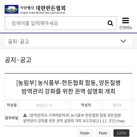
검
검
색
전체메뉴
색
상
단
모
공지·공고
바
일
[농림부] 농식품부-한돈협회 합동, 양돈질병
메
방역관리 강화를 위한 권역 설명회 개최
뉴
작성일
작성자
2025-11-17
관리자
(방역정책국-구제역방역과) 농식품부-한돈협회 합동 양돈질병
다
첨부파일
운
방역관리 강화를 위한 권역 설명회 개최 보도자료(11.11. 조간).hwp
로
드
게
100
Font+
Font-
시