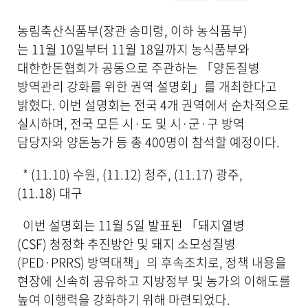
물
상
농림축산식품부(장관 송미령, 이하 농식품부)
세
는 11월 10일부터 11월 18일까지 농식품부와
보
기
대한한돈협회가 공동으로 주관하는 「양돈질병
로
방역관리 강화를 위한 권역 설명회」를 개최한다고
제
밝혔다. 이번 설명회는 전국 4개 권역에서 순차적으로
목
,
실시하며, 전국 모든 시·도 및 시·군·구 방역
작
담당자와 양돈농가 등 총 400명이 참석할 예정이다.
성
일
* (11.10) 수원, (11.12) 청주, (11.17) 광주,
,
작
(11.18) 대구
성
자
이번 설명회는 11월 5일 발표된 「돼지열병
,
(CSF) 청정화 추진방안 및 돼지 소모성질병
첨
부
(PED·PRRS) 방역대책」의 후속조치로, 정책 내용을
파
현장에 신속히 공유하고 지방정부 및 농가의 이해도를
일
높여 이행력을 강화하기 위해 마련되었다.
,