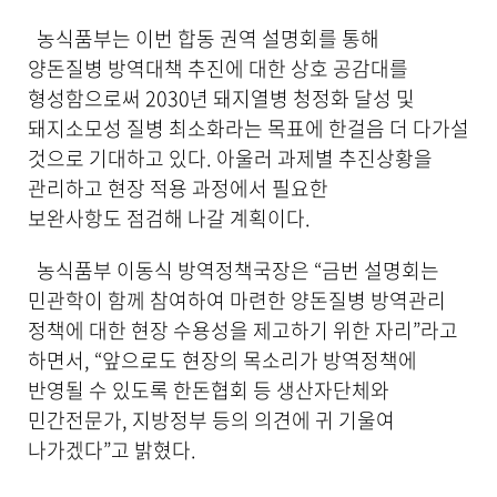
내
용
농식품부는 이번 합동 권역 설명회를 통해
을
양돈질병 방역대책 추진에 대한 상호 공감대를
제
형성함으로써 2030년 돼지열병 청정화 달성 및
공
합
돼지소모성 질병 최소화라는 목표에 한걸음 더 다가설
니
것으로 기대하고 있다. 아울러 과제별 추진상황을
다
.
관리하고 현장 적용 과정에서 필요한
보완사항도 점검해 나갈 계획이다.
농식품부 이동식 방역정책국장은 “금번 설명회는
민관학이 함께 참여하여 마련한 양돈질병 방역관리
정책에 대한 현장 수용성을 제고하기 위한 자리”라고
하면서, “앞으로도 현장의 목소리가 방역정책에
반영될 수 있도록 한돈협회 등 생산자단체와
민간전문가, 지방정부 등의 의견에 귀 기울여
나가겠다”고 밝혔다.