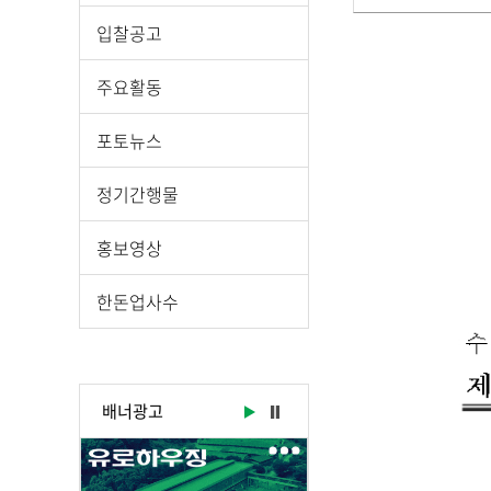
게
입찰공고
시
물
주요활동
상
세
포토뉴스
보
기
정기간행물
로
제
홍보영상
목
,
한돈업사수
작
성
일
,
배너광고
작
성
자