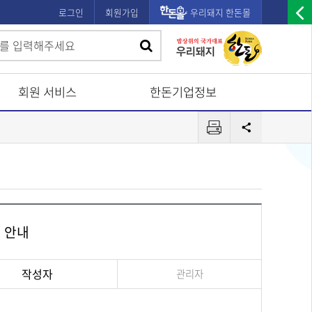
로그인
회원가입
우리돼지 한돈몰
우
검
검
측
색
광
색
고
회원 서비스
한돈기업정보
배
프
너
공
린
유
열
터
기
경 안내
작성자
관리자