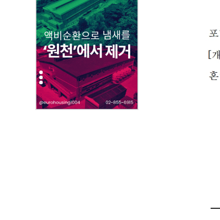
,
첨
부
파
일
,
내
용
을
제
공
합
니
다
.