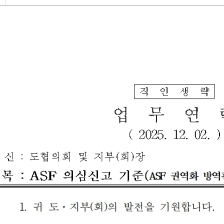
운
로
드