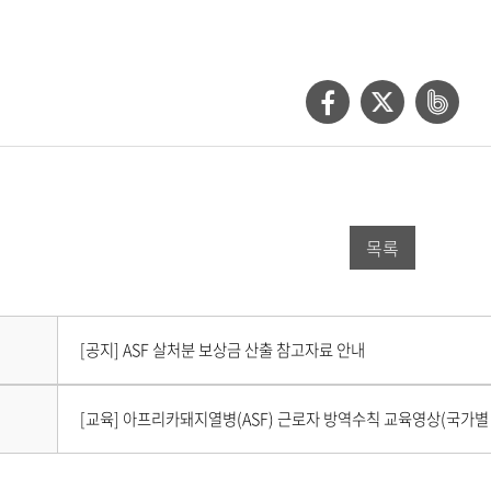
페
트
네
이
위
이
스
터
버
북
공
밴
목록
공
유
드
유
하
공
하
기
유
다
[공지] ASF 살처분 보상금 산출 참고자료 안내
음
기
하
게
시
이
기
[교육] 아프리카돼지열병(ASF) 근로자 방역수칙 교육영상(국가별
물
전
이
게
없
시