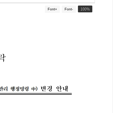
100
Font+
Font-