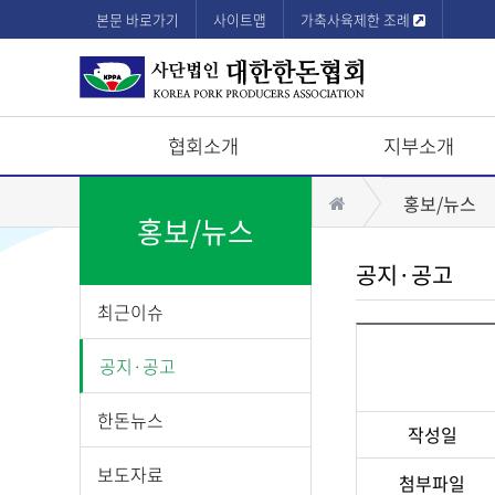
본문 바로가기
사이트맵
가축사육제한 조례
협회소개
지부소개
상
홈
홍보/뉴스
단
홍보/뉴스
모
공지·공고
바
최근이슈
일
메
공지·공고
뉴
한돈뉴스
작성일
보도자료
첨부파일