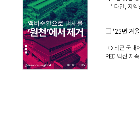
,
* 다만, 지역
첨
부
파
□ '25년 겨
일
,
내
❍ 최근 국내에
용
PED 백신 지
을
제
공
합
니
다
.