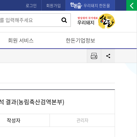
로그인
회원가입
우리돼지 한돈몰
우
검
검
측
색
광
색
고
회원 서비스
한돈기업정보
배
프
너
공
린
유
열
터
기
 분석 결과(농림축산검역본부)
작성자
관리자