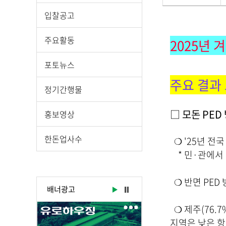
게
입찰공고
시
물
주요활동
2025년
상
세
포토뉴스
보
주요 결과 
기
정기간행물
로
제
□ 모돈 PED
홍보영상
목
,
한돈업사수
❍ '25년 전국
작
* 민·관에서 
성
일
,
❍ 반면 PED
배너광고
작
성
❍ 제주(76.7
자
지역은 낮은 