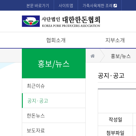
본문 바로가기
사이트맵
가축사육제한 조례
협회소개
지부소개
상
홈
홍보/뉴스
단
홍보/뉴스
모
공지·공고
바
최근이슈
일
메
공지·공고
뉴
한돈뉴스
작성일
보도자료
첨부파일