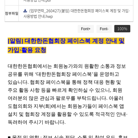
사용방법 안내.pdf
로
드
(업무연락_260427)(붙임) 대한한돈협회장 페이스북 계정 및 가입·
다
첨부파일
운
사용방법 안내.hwp
로
드
게
100
Font+
Font-
시
물
[알림] 대한한돈협회장 페이스북 계정 안내 및
상
세
가입
·
활용 요청
보
기
대한한돈협회에서는 회원농가와의 원활한 소통과 정보
로
제
공유를 위해
‘
대한한돈협회장 페이스북
’
을 운영하고
목
있습니다
.
협회장 페이스북을 통해 정책 대응 현황 및
,
주요 활동 사항 등을 빠르게 확인하실 수 있으니
,
회원
작
성
여러분의 많은 관심과 팔로우를 부탁드립니다. 아울러
일
도협의회와 지부(회)에서는 회원농가들이 페이스북 앱
,
설치 및 협회장 계정을 활용할 수 있도록 적극적인 안내·
작
독려하여 주시기 바랍니다.
성
자
,
■
목적 및 역할
:
정보 신속 전달
,
소통 및 참여 유도
,
홍보
,