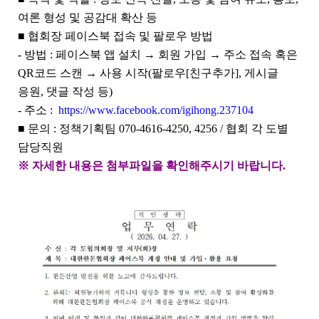
첨
여론 형성 및 공감대 확산 등
부
파
■
협회장 페이스북 접속 및 팔로우 방법
일
-
방법
:
페이스북 앱 설치
→ 회원 가입 →
주소 접속 혹은
,
QR코드 스캔
→
사용 시작(팔로우[친구추가],
게시글
내
응원
,
댓글 작성 등)
용
을
- 주소 :
https://www.facebook.com/igihong.237104
제
■
문의
:
정책기획팀 070-4616-4250, 4256
/
협회 각 도별
공
담당직원
합
니
※
자세한 내용은 첨부파일을 확인해주시기 바랍니다
.
다
.