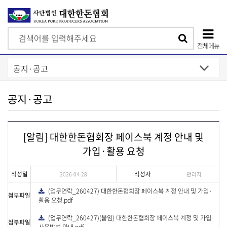
검
검
색
전체메뉴
색
상
단
모
공지·공고
바
일
[알림] 대한한돈협회장 페이스북 계정 안내 및
메
가입·활용 요청
뉴
작성일
작성자
2026-04-28
관리자
(업무연락_260427) 대한한돈협회장 페이스북 계정 안내 및 가입·
다
첨부파일
운
활용 요청.pdf
로
드
(업무연락_260427)(붙임) 대한한돈협회장 페이스북 계정 및 가입·
다
첨부파일
운