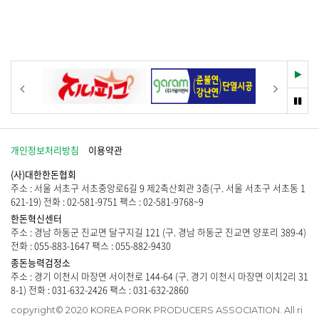
물
게
이
시
없
물
습
이
니
없
다
습
재
이전
다음
.
니
생
다
멈
.
춤
개인정보처리방침
이용약관
(사)대한한돈협회
주소 : 서울 서초구 서초중앙로6길 9 제2축산회관 3층(구. 서울 서초구 서초동 1
621-19) 전화 : 02-581-9751 팩스 : 02-581-9768~9
한돈혁신센터
주소 : 경남 하동군 진교면 달구지길 121 (구. 경남 하동군 진교면 양포리 389-4)
전화 : 055-883-1647 팩스 : 055-882-9430
종돈능력검정소
주소 : 경기 이천시 마장면 서이천로 144-64 (구. 경기 이천시 마장면 이치2리 31
8-1) 전화 : 031-632-2426 팩스 : 031-632-2860
copyright© 2020 KOREA PORK PRODUCERS ASSOCIATION. All ri