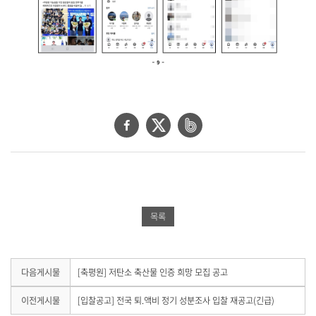
페
트
네
이
위
이
스
터
버
북
공
밴
공
유
드
목록
유
하
공
하
기
유
기
하
다
다음게시물
[축평원] 저탄소 축산물 인증 희망 모집 공고
음
기
게
이
이전게시물
[입찰공고] 전국 퇴.액비 정기 성분조사 입찰 재공고(긴급)
시
전