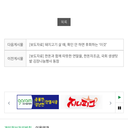
스
터
버
북
공
밴
공
유
드
목록
유
하
공
하
기
유
기
하
다
다음게시물
[보도자료] 돼지고기 살 때, 확인 안 하면 후회하는 ‘이것’
음
기
게
이
[보도자료] 한돈과 함께 따뜻한 연말을, 한돈자조금, 국회 생생텃
이전게시물
시
전
밭 김장나눔행사 동참
물
게
이
시
없
물
습
이
니
없
다
습
.
니
재
이전
다음
다
생
.
멈
춤
개인정보처리방침
이용약관