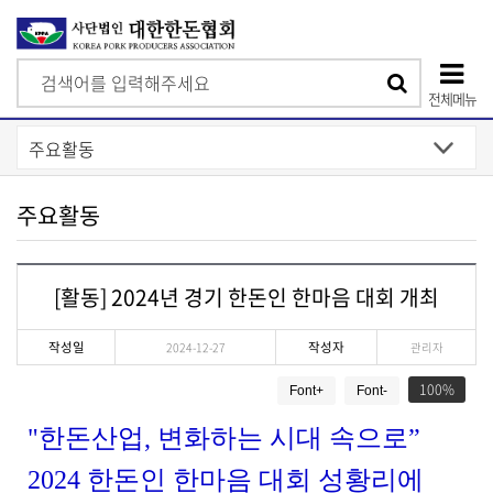
검
검
색
전체메뉴
색
상
단
모
주요활동
바
일
[활동] 2024년 경기 한돈인 한마음 대회 개최
메
뉴
작성일
작성자
2024-12-27
관리자
게
100
Font+
Font-
시
물
"한돈산업, 변화하는 시대 속으로”
상
세
2024 한돈인 한마음 대회 성황리에
보