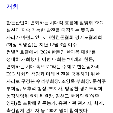
기
개최
로
제
목
한돈산업이 변화하는 시대적 흐름에 발맞춰 ESG
,
작
실천과 지속 가능한 발전을 다짐하는 뜻깊은
성
자리가 마련되었다. 대한한돈협회 경기도협의회
일
,
(회장 최영길)는 지난 12월 3일 여주
작
썬밸리호텔에서 ‘2024 한돈인 한마음 대회’를
성
자
성대히 개최했다. 이번 대회는 “미래의 한돈,
,
변화하는 시대 속으로”라는 주제로 한돈농가의
첨
부
ESG 사회적 책임과 미래 비전을 공유하기 위한
파
자리로 구경본 수석부회장, 조영욱 부회장, 문석주
일
부회장, 오후석 행정2부지사, 방성환 경기도의회
,
내
농정해양위원회 위원장, 김선교 국회의원(여주,
용
양평)을 포함해 한돈농가, 유관기관 관계자, 학계,
을
제
축산업계 관계자 등 400여 명이 참석했다.