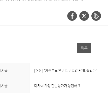
페
트
네
이
위
이
스
터
버
북
공
밴
목록
공
유
드
유
하
공
하
기
유
다
게시물
[현장] “가축분뇨 액비로 비료값 30% 줄었다”
음
기
하
게
시
이
기
게시물
다자녀 가정 한돈농가가 응원해요
물
전
이
게
없
시
습
물