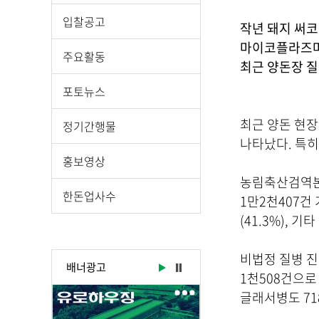
시
물
입찰공고
작년 돼지 써코
상
마이코플라즈마
세
주요활동
최근 양돈장 
보
기
포토뉴스
로
제
최근 양돈 현장
정기간행물
목
나타났다. 특히
,
홍보영상
작
농림축산검역본
성
한돈업사수
1만2천407건
일
(41.3%), 
,
작
성
비법정 질병 
배너광고
자
1천508건으로
,
글래서병도 71
첨