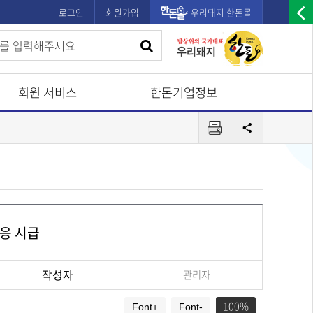
로그인
회원가입
우리돼지 한돈몰
우
검
검
측
색
광
색
고
회원 서비스
한돈기업정보
배
프
너
공
린
유
열
터
기
응 시급
작성자
관리자
100
Font+
Font-