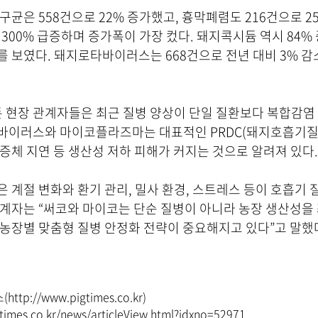
구균은 558건으로 22% 증가했고, 흉막폐렴도 216건으로 2
 300% 급증하며 증가폭이 가장 컸다. 돼지콕시듐 역시 84%
 보였다. 돼지로타바이러스는 668건으로 전년 대비 3% 감소
돈 현장 관계자들은 최근 질병 양상이 단일 질환보다 복합감염
바이러스와 마이코플라즈마는 대표적인 PRDC(돼지호흡기질병
증체 지연 등 생산성 저하 피해가 커지는 것으로 알려져 있다.
 계절 변화와 환기 관리, 밀사 환경, 스트레스 등이 호흡기 
계자는 “써코와 마이코는 단순 질병이 아니라 농장 생산성을
농장별 맞춤형 질병 안정화 전략이 중요해지고 있다”고 말했
tp://www.pigtimes.co.kr)
times.co.kr/news/articleView.html?idxno=52971