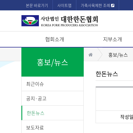
본문 바로가기
사이트맵
가축사육제한 조례
협회소개
지부소개
상
홈
홍보/뉴스
단
홍보/뉴스
모
한돈뉴스
바
최근이슈
일
메
공지·공고
뉴
한돈뉴스
작성
게
보도자료