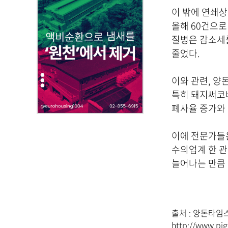
부
이 밖에 연쇄상
파
올해 60건으로
일
질병은 감소세를
,
줄었다.
내
용
을
이와 관련, 양
제
특히 돼지써코
공
폐사율 증가와 
합
니
이에 전문가들은
다
수의업계 한 관
.
늘어나는 만큼 
출처 :
양돈타임스(ht
http://www.pig