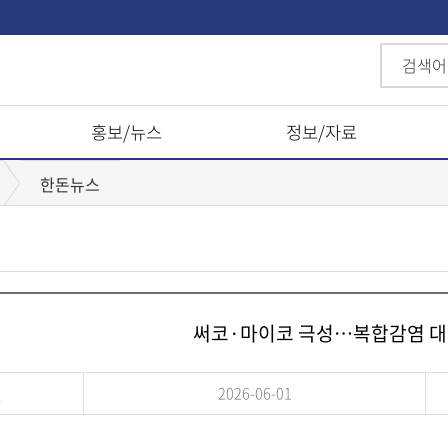
홍보/뉴스
정보/자료
한돈뉴스
써코·마이코 극성…복합감염 대
일
2026-06-01