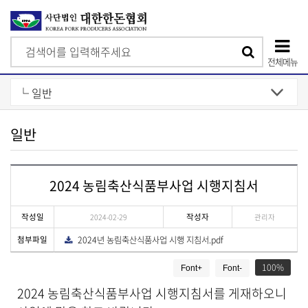
검
검
색
전체메뉴
색
상
단
모
일반
바
일
2024 농림축산식품부사업 시행지침서
메
뉴
작성일
작성자
2024-02-29
관리자
첨부파일
2024년 농림축산식품사업 시행 지침서.pdf
다
운
게
로
드
100
Font+
Font-
시
물
2024 농림축산식품부사업 시행지침서를 게재하오니
상