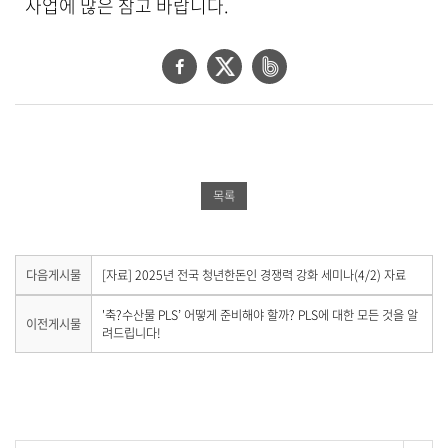
사업에 많은 참고 바랍니다.
세
보
기
페
트
네
로
제
이
위
이
목
스
터
버
,
작
북
공
밴
성
공
유
드
일
목록
,
유
하
공
작
하
기
유
성
자
기
하
다
다음게시물
[자료] 2025년 전국 청년한돈인 경쟁력 강화 세미나(4/2) 자료
,
음
기
첨
게
이
'축?수산물 PLS’ 어떻게 준비해야 할까? PLS에 대한 모든 것을 알
이전게시물
부
시
전
려드립니다!
물
파
게
이
일
시
없
물
,
습
이
내
니
없
용
다
습