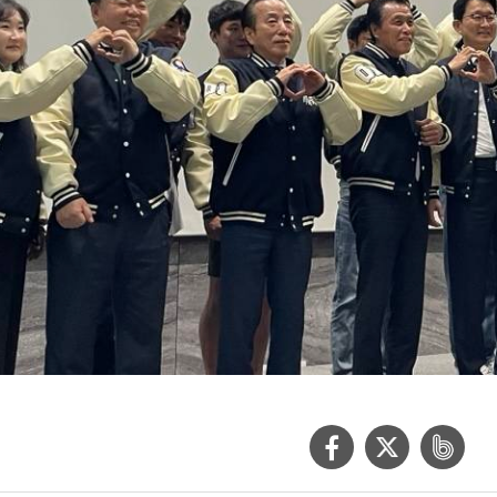
페
트
네
이
위
이