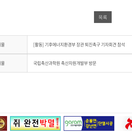
스
터
버
목록
북
공
밴
공
유
드
유
하
공
다
시물
[활동] 기후에너지환경부 장관 퇴진촉구 기자회견 참석
하
기
유
음
게
기
하
시
이
시물
국립축산과학원 축산자원개발부 방문
물
전
기
이
게
없
시
습
물
니
이
다
없
.
습
니
다
.