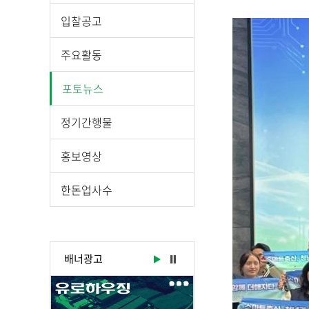
시
물
입찰공고
상
세
주요활동
보
기
포토뉴스
로
제
정기간행물
목
,
홍보영상
작
성
한돈업사수
일
,
작
성
배너광고
자
,
첨