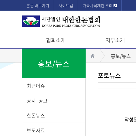
본문 바로가기
사이트맵
가축사육제한 조례
협회소개
지부소개
상
홈
홍보/뉴스
단
홍보/뉴스
모
포토뉴스
바
최근이슈
일
메
공지·공고
뉴
한돈뉴스
작성
게
보도자료