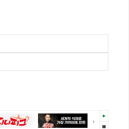
재
다음
생
멈