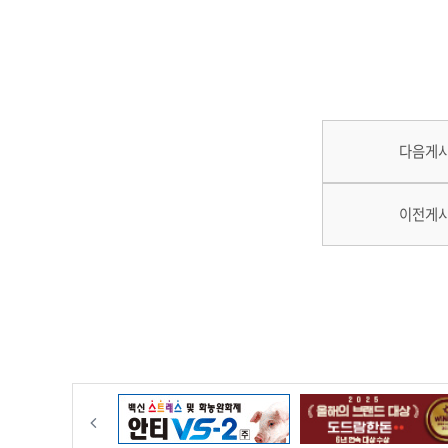
다음게
이전게
이전