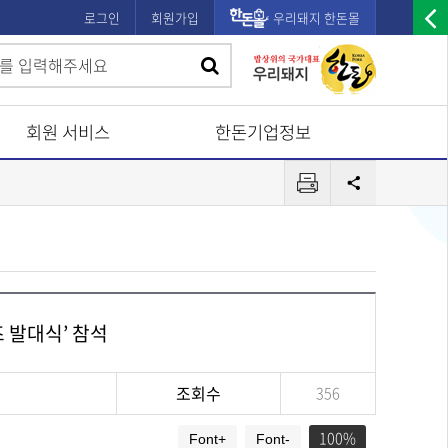
로그인
회원가입
우리돼지 한돈몰
우
검
검
측
색
광
색
고
회원 서비스
한돈기업정보
배
프
너
공
린
유
열
터
기
즈 발대식’ 참석
조회수
356
100
Font+
Font-