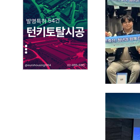
부
파
일
,
내
용
을
제
공
합
니
다
.