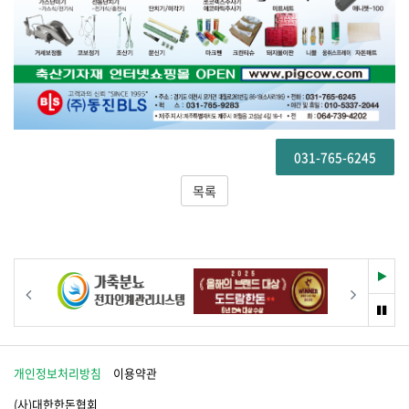
031-765-6245
목록
재
이전
다음
생
멈
춤
개인정보처리방침
이용약관
(사)대한한돈협회