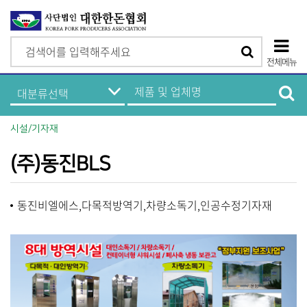
검
검
색
전체메뉴
색
상
한
제
돈
품
단
기
및
업
업
모
정
체
시설/기자재
보
명
바
메
검
뉴
색
(주)동진BLS
일
메
동진비엘에스,다목적방역기,차량소독기,인공수정기자재
뉴