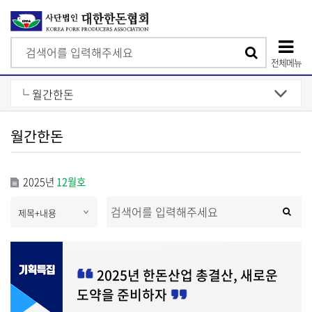
검
검
색
전체메뉴
색
상
단
모
월간한돈
바
일
2025년
12월호
메
s
검
뉴
검
e
색
l
색
e
c
t
2025년 한돈산업 총결산, 새로운
도약을 준비하자