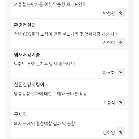
겨울철 분만사를 위한 맞춤형 체크포인트
박성원
환경컨설팅
청년 CEO들의 노력이 만든 분뇨처리 및 악취저감 개선 사례
하덕민
냄새저감기술
탈취탑 운영 노하우 및 냄새관리 팁
황옥화
한돈건강지킴이
병성감정 결과에 대한 오해와 올바른 활용
고성식
구제역
돼지 구제역 혈청예찰 결과 및 동향
김하영