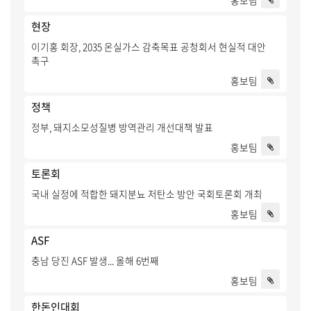
홍보팀
현장
이기홍 회장, 2035 온실가스 감축목표 공청회서 현실적 대안
촉구
홍보팀
정책
정부, 돼지소모성질병 방역관리 개선대책 발표
홍보팀
토론회
국내 실정에 적합한 돼지분뇨 저탄소 방안 국회토론회 개최
홍보팀
ASF
충남 당진 ASF 발생... 올해 6번째
홍보팀
한돈인대회