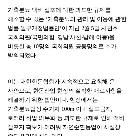
부
가축분뇨 액비 살포에 대한 과도한 규제를
파
일
해소할 수 있는
‘
가축분뇨의 관리 및 이용에 관한
,
법률 일부개정법률안
’
이 지난
2
월
5
일 서천호
내
용
국회의원
(
국민의힘
,
경남 사천
·
남해
·
하동
)
을
을
비롯한 총
10
명의 국회의원 공동명의로 추가
제
공
발의되었다
.
합
니
다
.
이는 대한한돈협회가 지속적으로 요청해 온
사안으로
,
한돈산업 현장의 절박한 애로사항을
해결하기 위한 법안이다
.
현장에서는
가축분뇨법상 주거지
100m
이내 살포금지
,
로터리 작업 의무화 등 과도한 규제로 인해 액비
살포지 확보가 어려워 자연순환농업이 사실상