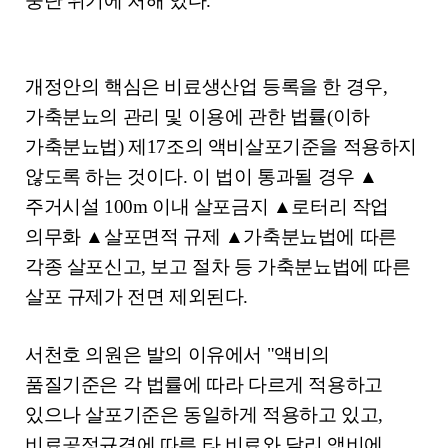
중단 위기에 처해 있다
.
개정안의 핵심은 비료생산업 등록을 한 경우
,
가축분뇨의 관리 및 이용에 관한 법률
(
이하
가축분뇨법
)
제
17
조의 액비살포기준을 적용하지
않도록 하는 것이다
.
이 법이 통과될 경우
▲
주거시설
100m
이내 살포금지
▲
로터리 작업
의무화
▲
살포면적 규제
▲
가축분뇨법에 따른
각종 살포신고
,
보고 절차 등 가축분뇨법에 따른
살포 규제가 전면 제외된다
.
서천호 의원은 발의 이유에서
"
액비의
품질기준은 각 법률에 따라 다르게 적용하고
있으나 살포기준은 동일하게 적용하고 있고
,
비료공정규격에 따른 타 비료와 달리 액비에