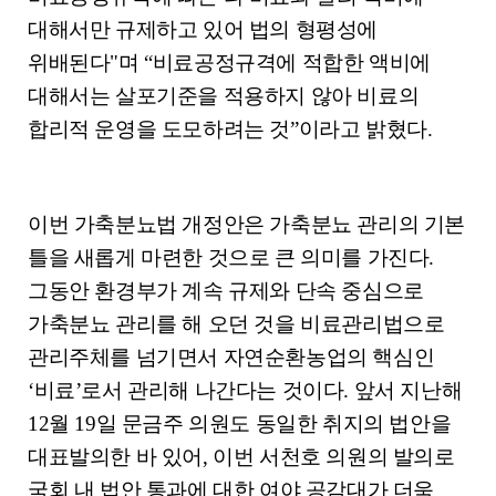
대해서만 규제하고 있어 법의 형평성에
위배된다
"
며
“
비료공정규격에 적합한 액비에
대해서는 살포기준을 적용하지 않아 비료의
합리적 운영을 도모하려는 것
”
이라고 밝혔다
.
이번 가축분뇨법 개정안은 가축분뇨 관리의 기본
틀을 새롭게 마련한 것으로 큰 의미를 가진다
.
그동안 환경부가 계속 규제와 단속 중심으로
가축분뇨 관리를 해 오던 것을 비료관리법으로
관리주체를 넘기면서 자연순환농업의 핵심인
‘
비료
’
로서 관리해 나간다는 것이다
.
앞서 지난해
12
월
19
일 문금주 의원도 동일한 취지의 법안을
대표발의한 바 있어
,
이번 서천호 의원의 발의로
국회 내 법안 통과에 대한 여야 공감대가 더욱