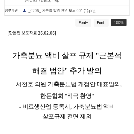
_(서천호)_(법률안).hwp
로
드
첨부파일
_0206_-가분법-발의-환영-보도-001 (1).png
다
운
게
로
드
100
Font+
Font-
시
물
[한돈협 보도자료 26.02.06]
상
세
보
가축분뇨 액비 살포 규제
"
근본적
기
로
제
해결 법안
"
추가 발의
목
,
-
서천호 의원 가축분뇨법 개정안 대표발의
,
작
성
한돈협회
"
적극 환영
"
일
,
-
비료생산업 등록시
,
가축분뇨법 액비
작
성
살포규제 전면 제외
자
,
첨