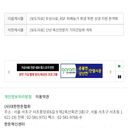
유
하
공
하
기
유
기
하
다
다음게시물
[보도자료] 우성사료, ASF 피해농가 회생 위한 상생 지원 본격화
음
기
게
이
이전게시물
[보도자료] 신년 축산전문지 기자간담회 개최
시
전
물
게
이
시
없
물
습
이
니
없
다
습
재
이전
다음
.
니
생
다
멈
.
춤
개인정보처리방침
이용약관
(사)대한한돈협회
주소 : 서울 서초구 서초중앙로6길 9 제2축산회관 3층(구. 서울 서초구 서초동 1
621-19) 전화 : 02-581-9751 팩스 : 02-581-9768~9
한돈혁신센터