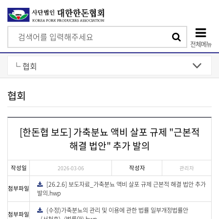
검
검
색
전체메뉴
색
상
단
모
협회
바
일
[한돈협 보도] 가축분뇨 액비 살포 규제 "근본적
메
해결 법안" 추가 발의
뉴
작성일
작성자
2026-03-06
관리자
[26.2.6] 보도자료_가축분뇨 액비 살포 규제 근본적 해결 법안 추가
다
첨부파일
운
발의.hwp
로
드
(수정)가축분뇨의 관리 및 이용에 관한 법률 일부개정법률안
다
첨부파일
운