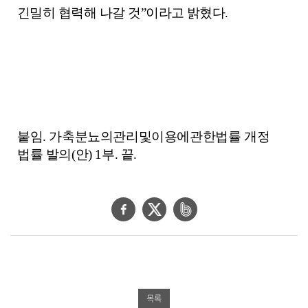
긴밀히 협력해 나갈 것
”
이라고 밝혔다
.
붙임
.
가축분뇨의관리및이용에관한법률 개정
법률 발의
(
안
) 1
부
.
끝
.
페
트
네
이
위
이
스
터
버
북
공
밴
공
유
드
목록