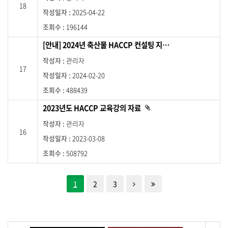
18
이
2025-04-22
있
습
니
196144
다
.
[안내] 2024년 축산물 HACCP 컨설팅 지원사업 시행지침
관리자
17
2024-02-20
488439
2023년도 HACCP 교육강의 자료
첨
부
파
관리자
일
16
이
2023-03-08
있
습
니
508792
다
.
한단계 뒤로
제일 뒤로
1
2
3