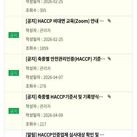
2026-02-25
있
습
P
니
305
교
다
.
육
[공지] HACCP 비대면 교육(Zoom) 안내 메뉴얼
첨
목
부
파
록
관리자
일
공지
이
H
2026-02-25
있
A
습
니
1859
C
다
.
C
[공지] 축종별 안전관리인증(HACCP) 기준서 자료 안내
첨
P
부
파
교
관리자
일
육
공지
이
2026-04-07
있
목
습
니
록
276
다
이
.
[공지] 축종별 HACCP기준서 및 기록양식서 안내
첨
며
부
번
파
관리자
일
호
공지
이
2026-04-09
있
,
습
제
니
217
다
목
.
,
[알림] HACCP인증업체 심사대상 확인 및 자체평가 안내