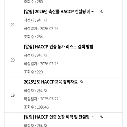
통
260
해
[알림] 2026년 축산물 HACCP 컨설팅 지원 사업 안내
첨
상
부
세
파
관리자
일
페
21
이
2026-02-26
있
이
습
지
니
254
다
로
.
이
[알림] HACCP 인증 농가 리스트 검색 방법
동
관리자
합
20
니
2026-02-25
다
229
.
2025년도 HACCP교육 강의자료
첨
부
파
관리자
일
19
이
2025-07-22
있
습
니
109646
다
.
[알림] HACCP 인증 농장 혜택 및 컨설팅 지원사업 안내
첨
부
파
관리자
일