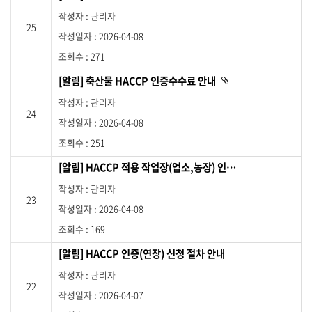
작
관리자
성
25
자
2026-04-08
,
271
작
성
[알림] 축산물 HACCP 인증수수료 안내
첨
부
일
파
관리자
자
일
24
이
,
2026-04-08
있
습
조
니
251
회
다
.
수
[알림] HACCP 적용 작업장(업소,농장) 인증변경 안내
를
제
관리자
23
공
2026-04-08
하
169
고
제
[알림] HACCP 인증(연장) 신청 절차 안내
목
링
관리자
크
22
2026-04-07
를