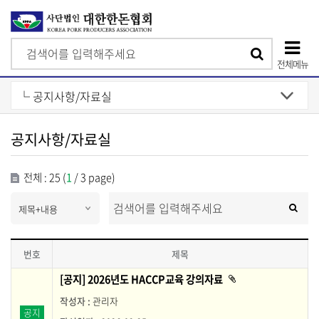
검
검
색
전체메뉴
색
상
단
모
공지사항/자료실
바
일
전체 : 25 (
1
/ 3 page)
메
s
검
검
e
색
뉴
l
색
e
c
번호
t
H
[공지] 2026년도 HACCP교육 강의자료
첨
부
A
파
관리자
C
일
공지
이
C