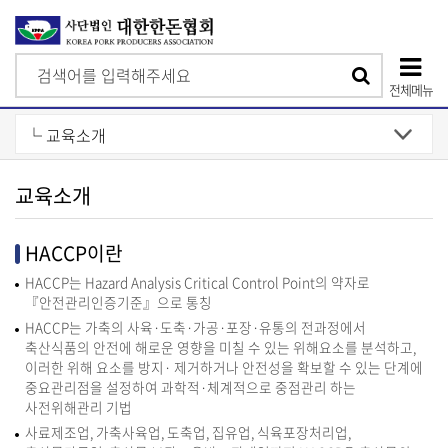
검
검
색
전체메뉴
색
상
단
모
교육소개
바
일
HACCP이란
메
HACCP는 Hazard Analysis Critical Control Point의 약자로
뉴
『안전관리인증기준』으로 통칭
HACCP는 가축의 사육·도축·가공·포장·유통의 전과정에서
축산식품의 안전에 해로운 영향을 미칠 수 있는 위해요소를 분석하고,
이러한 위해 요소를 방지· 제거하거나 안전성을 확보할 수 있는 단계에
중요관리점을 설정하여 과학적·체계적으로 중점관리 하는
사전위해관리 기법
사료제조업, 가축사육업, 도축업, 집유업, 식육포장처리업,