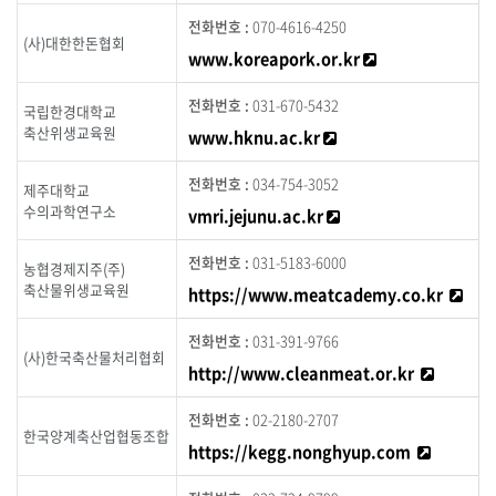
H
A
070-4616-4250
(사)대한한돈협회
C
새창 바로가기
www.koreapork.or.kr
C
P
031-670-5432
국립한경대학교
교
축산위생교육원
육
새창 바로가기
www.hknu.ac.kr
기
관
034-754-3052
제주대학교
의
수의과학연구소
새창 바로가기
vmri.jejunu.ac.kr
전
화
031-5183-6000
번
농협경제지주(주)
호
축산물위생교육원
새창
https://www.meatcademy.co.kr
와
홈
031-391-9766
페
(사)한국축산물처리협회
새창 바
http://www.cleanmeat.or.kr
이
지
02-2180-2707
주
한국양계축산업협동조합
소
새창 바로
https://kegg.nonghyup.com