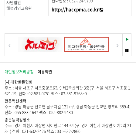
032-724-9799
사단법인
해썹경영교육원
새창 바로가기
http://haccpma.co.kr
재
이전
다음
생
멈
춤
개인정보처리방침
이용약관
(사)대한한돈협회
주소 : 서울 서초구 서초중앙로6길 9 제2축산회관 3층(구. 서울 서초구 서초동 1
621-19) 전화 : 02-581-9751 팩스 : 02-581-9768~9
한돈혁신센터
주소 : 경남 하동군 진교면 달구지길 121 (구. 경남 하동군 진교면 양포리 389-4)
전화 : 055-883-1647 팩스 : 055-882-9430
종돈능력검정소
주소 : 경기 이천시 마장면 서이천로 144-64 (구. 경기 이천시 마장면 이치2리 31
8-1) 전화 : 031-632-2426 팩스 : 031-632-2860