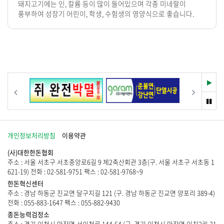
돼지고기에는 인, 칼륨 등이 많이 들어있으며 각종 미네랄이
풍부하여 성장기 어린이, 학생, 수험생의 영양식으로 좋습니다.
재
이전
다음
생
멈
춤
개인정보처리방침
이용약관
(사)대한한돈협회
주소 : 서울 서초구 서초중앙로6길 9 제2축산회관 3층(구. 서울 서초구 서초동 1
621-19) 전화 : 02-581-9751 팩스 : 02-581-9768~9
한돈혁신센터
주소 : 경남 하동군 진교면 달구지길 121 (구. 경남 하동군 진교면 양포리 389-4)
전화 : 055-883-1647 팩스 : 055-882-9430
종돈능력검정소
주소 : 경기 이천시 마장면 서이천로 144-64 (구. 경기 이천시 마장면 이치2리 31