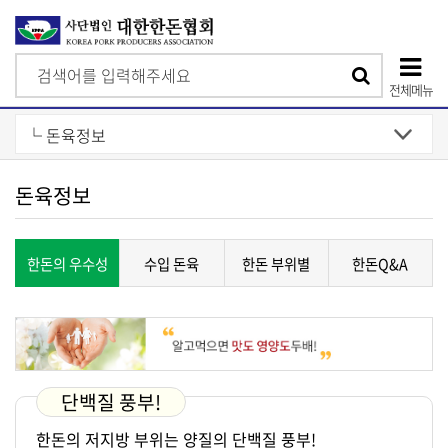
검
검
색
전체메뉴
색
상
단
모
돈육정보
바
일
한돈의 우수성
수입 돈육
한돈 부위별
한돈Q&A
메
뉴
구별하기
정보와 요리
단백질 풍부!
한돈의 저지방 부위는 양질의 단백질 풍부!