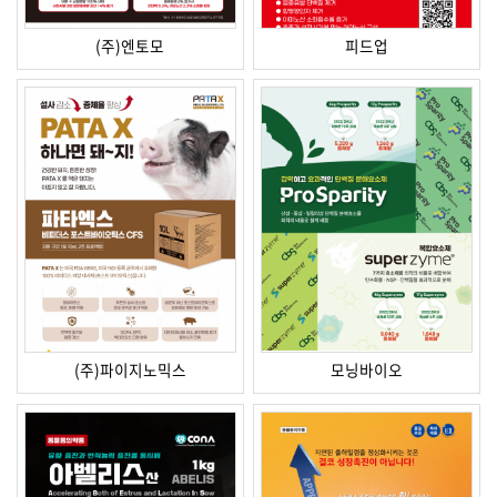
(주)엔토모
피드업
(주)파이지노믹스
모닝바이오