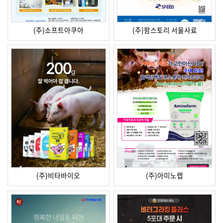
(주)소프트아쿠아
(주)팜스토리 서울사료
(주)비타바이오
(주)아미노랩