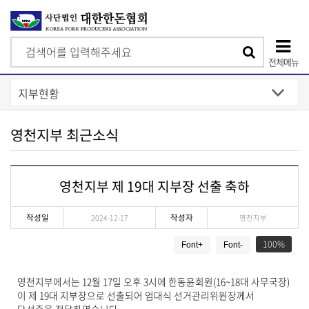
검
검
색
전체메뉴
색
상
단
모
영천지부 최근소식
바
일
영천지부 제 19대 지부장 선출 축하
메
뉴
작성일
작성자
2024-12-17
영천지부
게
100
Font+
Font-
시
물
상
영천지부에서는 12월 17일 오후 3시에 한동윤회원(16~18대 사무국장)
세
이 제 19대 지부장으로 선출되어 엄대식 선거관리위원장께서
보