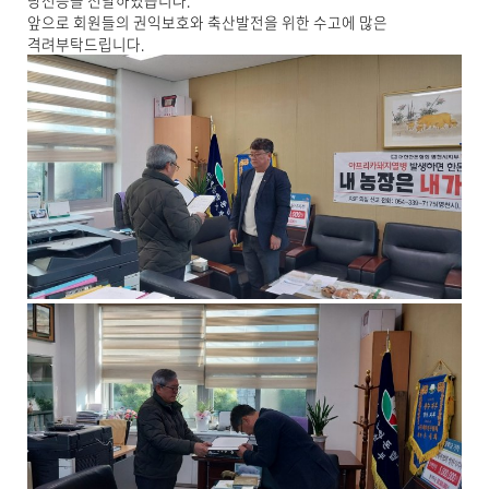
당선증을 전달하였습니다.
기
앞으로 회원들의 권익보호와 축산발전을 위한 수고에 많은
로
격려부탁드립니다.
제
목
,
작
성
일
,
작
성
자
,
첨
부
파
일
,
내
용
을
제