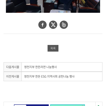
공
합
니
다
.
페
트
네
이
위
이
스
터
버
북
공
밴
목록
공
유
드
유
하
공
하
기
유
다
다음게시물
영천지부 한돈라면 나눔행사
음
기
하
게
이
이전게시물
영천지부 한돈 ESG 지역사회 공헌나눔 행사
시
전
기
물
게
이
시
없
물
습
이
니
없
다