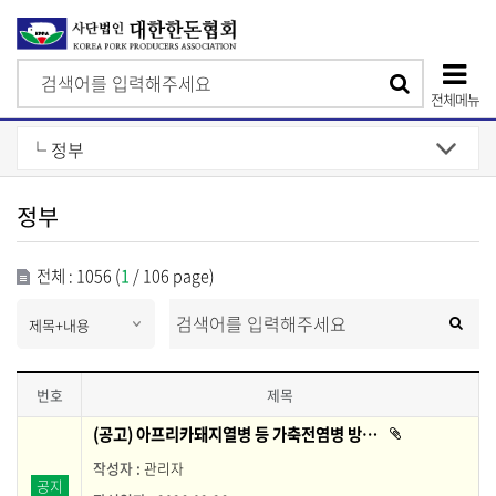
검
검
색
전체메뉴
색
상
단
모
정부
바
일
전체 : 1056 (
1
/ 106 page)
메
s
검
검
e
색
뉴
l
색
e
c
번호
t
보
(공고) 아프리카돼지열병 등 가축전염병 방역을 위하여 양돈농장에서 준수해야 할 방역기준
첨
부
도
파
관리자
자
일
공지
이
료