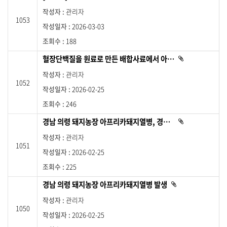
부
일
파
관리자
일
자
1053
이
,
2026-03-03
있
습
조
니
188
다
회
.
수
혈장단백질을 원료로 만든 배합사료에서 아프리카돼지열병(ASF) 유전자가 검출되어 확산 방지를 위한 방역 조치 강화
첨
부
를
파
관리자
제
일
1052
이
공
2026-02-25
있
습
하
니
246
고
다
.
제
경남 의령 돼지농장 아프리카돼지열병, 경북 성주 및 전북 김제 산란계 농장 고병원성 조류인플루엔자 발생에 따라 방역관리 강화
첨
목
부
파
링
관리자
일
1051
이
크
2026-02-25
있
를
습
니
225
통
다
.
해
경남 의령 돼지농장 아프리카돼지열병 발생
첨
상
부
파
세
관리자
일
페
1050
이
2026-02-25
있
이
습
니