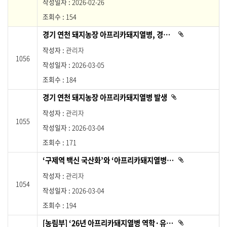
2026-02-26
있
습
목
니
154
록
다
.
보
경기 연천 돼지농장 아프리카돼지열병, 경북 봉화 산란계농장 고병원성 조류인플루엔자 발생에 따라 방역관리 강화
첨
도
부
파
자
관리자
일
1056
이
료
2026-03-05
있
목
습
니
184
록
다
.
이
경기 연천 돼지농장 아프리카돼지열병 발생
첨
며
부
파
번
관리자
일
호
1055
이
2026-03-04
있
,
습
니
제
171
다
목
.
‘구제역 백신 국산화’와 ‘아프리카돼지열병 백신 개발’에 더욱 속도 낸다
첨
,
부
작
파
관리자
일
성
1054
이
2026-03-04
있
자
습
,
니
194
다
작
.
성
[농림부] ‘26년 아프리카돼지열병 역학·유전자 분석 결과와 확산 차단조치 강화
첨