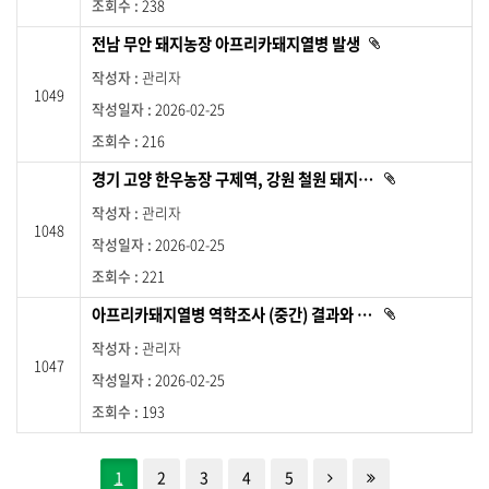
지
238
다
로
.
전남 무안 돼지농장 아프리카돼지열병 발생
첨
이
부
동
파
관리자
일
합
1049
이
2026-02-25
있
니
습
다
니
216
다
.
.
경기 고양 한우농장 구제역, 강원 철원 돼지농장 아프리카돼지열병 발생에 따라 방역관리 강화
첨
부
파
관리자
일
1048
이
2026-02-25
있
습
니
221
다
.
아프리카돼지열병 역학조사 (중간) 결과와 확산방지를 위한 방역 조치
첨
부
파
관리자
일
1047
이
2026-02-25
있
습
니
193
다
.
한단계 뒤로
제일 뒤로
1
2
3
4
5