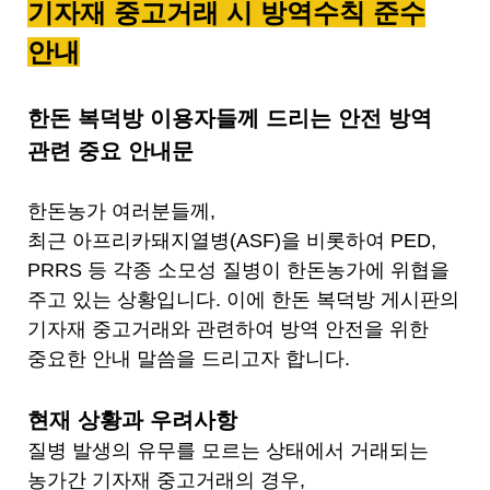
세
기자재 중고거래 시 방역수칙 준수
보
기
안내
로
제
목
한돈 복덕방 이용자들께 드리는 안전 방역
,
관련 중요 안내문
작
성
일
한돈농가 여러분들께
,
,
최근 아프리카돼지열병
(ASF)
을 비롯하여
PED,
작
성
PRRS
등 각종 소모성 질병이 한돈농가에 위협을
자
주고 있는 상황입니다.
이에 한돈 복덕방 게시판의
,
첨
기자재 중고거래와 관련하여 방역 안전을 위한
부
중요한 안내 말씀을 드리고자 합니다
.
파
일
,
현재 상황과 우려사항
내
질병 발생의 유무를 모르는 상태에서 거래되는
용
농가간 기자재 중고거래의 경우,
을