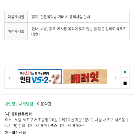
기
하
기
다
다음게시물
[공지] 한돈복덕방 거래 시 유의사항 안내
음
게
이
[안내] 비방, 광고, 게시판 목적에 맞지 않는 글 등은 임의로 삭제조
이전게시물
시
전
치합니다.
물
게
이
시
없
물
습
이
니
없
다
습
.
니
재
이전
다음
다
생
.
멈
춤
개인정보처리방침
이용약관
(사)대한한돈협회
주소 : 서울 서초구 서초중앙로6길 9 제2축산회관 3층(구. 서울 서초구 서초동 1
621-19) 전화 : 02-581-9751 팩스 : 02-581-9768~9
한돈혁신센터