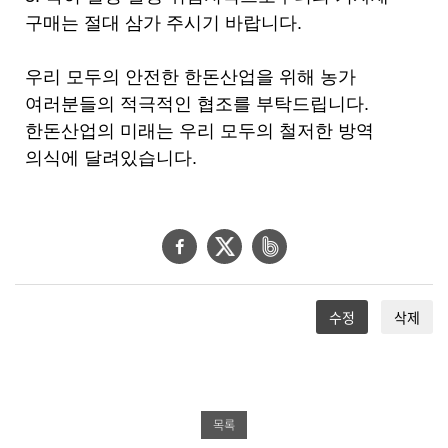
구매는 절대 삼가 주시기 바랍니다
.
우리 모두의 안전한 한돈산업을 위해 농가
여러분들의 적극적인 협조를 부탁드립니다
.
한돈산업의 미래는 우리 모두의 철저한 방역
의식에 달려있습니다
.
페
트
네
이
위
이
스
터
버
수정
삭제
북
공
밴
공
유
드
유
하
공
하
기
유
목록