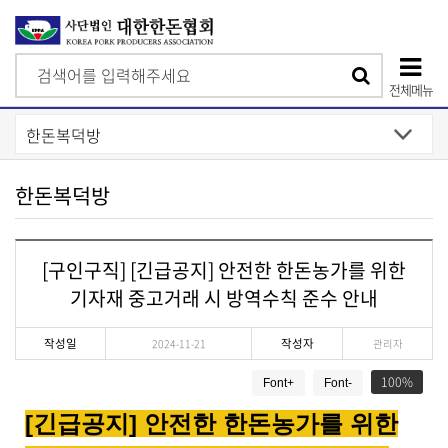
검
검
색
전체메뉴
색
상
단
모
한돈복덕방
바
일
[구인구직] [긴급공지] 안전한 한돈농가를 위한
메
기자재 중고거래 시 방역수칙 준수 안내
뉴
작성일
작성자
2024-11-21
관리자
게
100
Font+
Font-
시
물
[긴급공지]
안전한 한돈농가를 위한
상