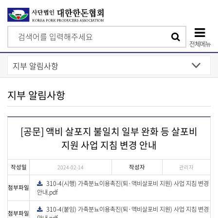
검
검
색
전체메뉴
색
상
단
모
지부 알림사항
바
일
[공문] 액비 살포지 불일치 일부 완화 등 살포비
메
지원 사업 지침 변경 안내
뉴
작성일
작성자
2024-02-14
관리자
310-4(시행) 가축분뇨이용촉진(퇴·액비살포비 지원) 사업 지침 변경
다
첨부파일
운
안내.pdf
로
드
310-4(붙임) 가축분뇨이용촉진(퇴·액비살포비 지원) 사업 지침 변경
다
첨부파일
운