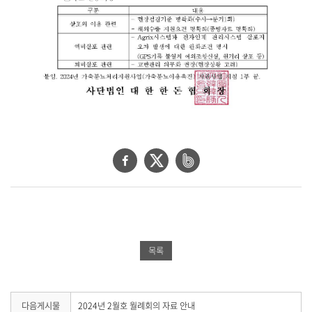
일
,
내
용
을
제
공
합
니
다
.
페
트
네
이
위
이
스
터
버
북
공
밴
공
유
드
목록
유
하
공
하
기
유
기
하
다
다음게시물
2024년 2월호 월례회의 자료 안내