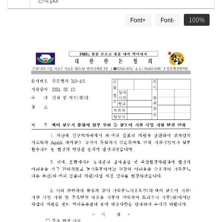
안내.pdf
로
드
게
100
Font+
Font-
시
물
상
세
보
기
로
제
목
,
작
성
일
,
작
성
자
,
첨
부
파