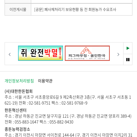
음
기
게
이
이전게시물
[공문] 폐사체처리기 보유현황 등 전 회원농가 수요조사
시
전
물
게
이
시
없
물
습
이
니
없
다
습
재
이전
다음
.
니
생
다
멈
.
춤
개인정보처리방침
이용약관
(사)대한한돈협회
주소 : 서울 서초구 서초중앙로6길 9 제2축산회관 3층(구. 서울 서초구 서초동 1
621-19) 전화 : 02-581-9751 팩스 : 02-581-9768~9
한돈혁신센터
주소 : 경남 하동군 진교면 달구지길 121 (구. 경남 하동군 진교면 양포리 389-4)
전화 : 055-883-1647 팩스 : 055-882-9430
종돈능력검정소
주소 : 경기 이천시 마장면 서이천로 144-64 (구. 경기 이천시 마장면 이치2리 31