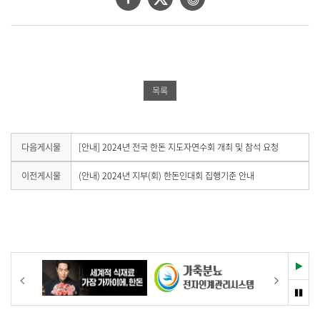
기
이
위
이
로
제
스
터
버
목
북
공
밴
,
작
공
유
드
목록
성
유
하
공
일
,
하
기
유
작
기
하
다
다음게시물
[안내] 2024년 전국 한돈 지도자연수회 개최 및 참석 요청
성
음
자
기
게
이
이전게시물
(안내) 2024년 지부(회) 한돈인대회 집행기준 안내
,
시
전
첨
물
게
부
이
시
파
없
물
습
일
이
니
,
없
다
습
재
내
이전
다음
.
니
생
용
다
멈
을
.
춤
제