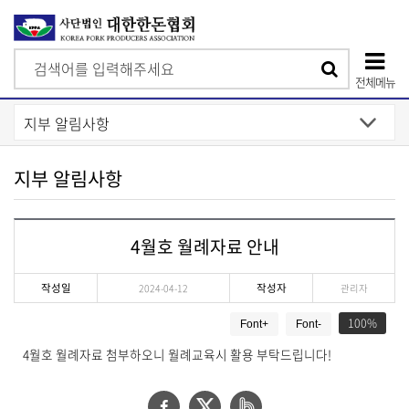
검
검
색
전체메뉴
색
상
단
모
지부 알림사항
바
일
4월호 월례자료 안내
메
뉴
작성일
작성자
2024-04-12
관리자
게
100
Font+
Font-
시
물
4월호 월례자료 첨부하오니 월례교육시 활용 부탁드립니다!
상
세
보
페
트
네