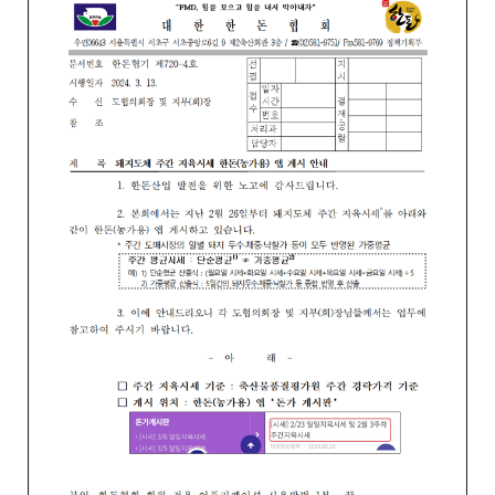
세
보
기
로
제
목
,
작
성
일
,
작
성
자
,
첨
부
파
일
,
내
용
을