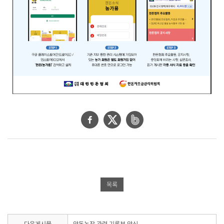
페
트
네
이
위
이
스
터
버
북
공
밴
공
유
드
목록
유
하
공
하
기
유
다