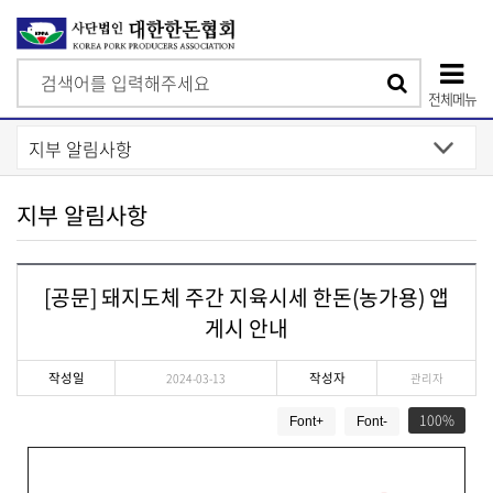
검
검
색
전체메뉴
색
상
단
모
지부 알림사항
바
일
[공문] 돼지도체 주간 지육시세 한돈(농가용) 앱
메
게시 안내
뉴
작성일
작성자
2024-03-13
관리자
게
100
Font+
Font-
시
물
상