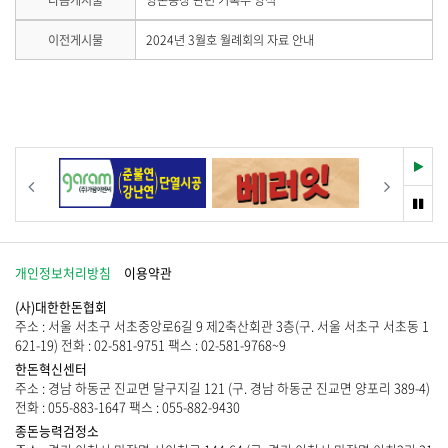
기
하
다음게시물
양돈농장 관련 기록부 양식
음
기
게
이
이전게시물
2024년 3월호 월례회의 자료 안내
시
전
물
게
이
시
없
물
습
이
니
없
다
습
재
이전
다음
.
니
생
다
멈
.
춤
개인정보처리방침
이용약관
(사)대한한돈협회
주소 : 서울 서초구 서초중앙로6길 9 제2축산회관 3층(구. 서울 서초구 서초동 1
621-19) 전화 : 02-581-9751 팩스 : 02-581-9768~9
한돈혁신센터
주소 : 경남 하동군 진교면 달구지길 121 (구. 경남 하동군 진교면 양포리 389-4)
전화 : 055-883-1647 팩스 : 055-882-9430
종돈능력검정소