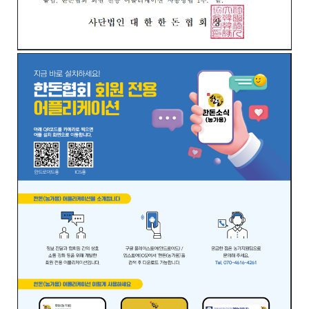
제
공
합
니
다
.