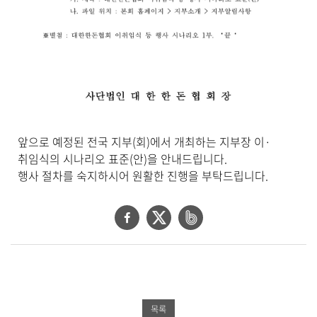
일
,
내
용
을
제
공
합
니
다
앞으로 예정된 전국 지부(회)에서 개최하는 지부장 이·
.
취임식의 시나리오 표준(안)을 안내드립니다.
행사 절차를 숙지하시어 원활한 진행을 부탁드립니다.
페
트
네
이
위
이
스
터
버
북
공
밴
공
유
드
목록