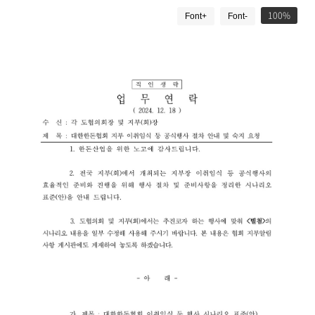
드
게
100
Font+
Font-
시
물
상
세
보
기
로
제
목
,
작
성
일
,
작
성
자
,
첨
부
파