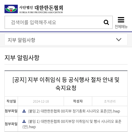
검
검
색
전체메뉴
색
상
단
모
지부 알림사항
바
일
[공지] 지부 이취임식 등 공식행사 절차 안내 및
메
숙지요청
뉴
작성일
작성자
2024-12-18
조직관리
첨부파일
(붙임 2) 대한한돈협회 00지부 정기총회 시나리오 표준(안).hwp
다
운
로
(붙임 1) 대한한돈협회 00지부장 이취임식 및 행사 시나리오 표준
다
드
첨부파일
운
(안).hwp
로