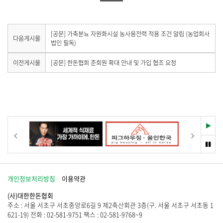
유
하
공
하
기
유
기
하
다
[공문] 가축분뇨 자원화시설 농사용전력 적용 조건 알림 (농업회사
다음게시물
음
법인 필독)
기
게
시
이
이전게시물
[공문] 한돈협회 준회원 확대 안내 및 가입 협조 요청
물
전
이
게
없
시
습
물
니
이
다
없
.
습
재
이전
다음
니
생
다
멈
.
춤
개인정보처리방침
이용약관
(사)대한한돈협회
주소 : 서울 서초구 서초중앙로6길 9 제2축산회관 3층(구. 서울 서초구 서초동 1
621-19) 전화 : 02-581-9751 팩스 : 02-581-9768~9