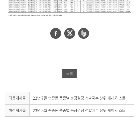
용
을
제
공
합
페
트
네
니
다
이
위
이
.
스
터
버
북
공
밴
공
유
드
목록
유
하
공
하
기
유
기
하
다
다음게시물
23년 7월 순종돈 품종별 농장검정 선발지수 상위 개체 리스트
음
기
게
이
이전게시물
23년 5월 순종돈 품종별 농장검정 선발지수 상위 개체 리스트
시
전
물
게
이
시
없
물
습
이