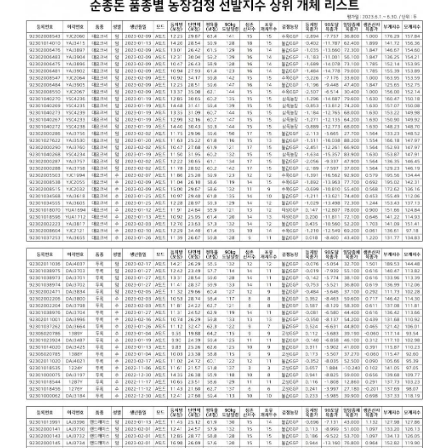
상
세
보
기
로
제
목
,
작
성
일
,
작
성
자
,
첨
부
파
일
,
내