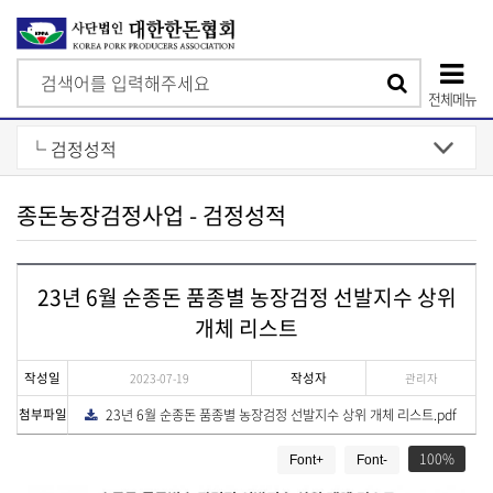
검
검
색
전체메뉴
색
상
단
모
종돈농장검정사업 - 검정성적
바
일
23년 6월 순종돈 품종별 농장검정 선발지수 상위
메
개체 리스트
뉴
작성일
작성자
2023-07-19
관리자
첨부파일
23년 6월 순종돈 품종별 농장검정 선발지수 상위 개체 리스트.pdf
다
운
게
로
드
100
Font+
Font-
시
물