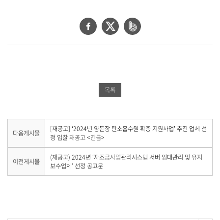
페
트
네
이
위
이
스
터
버
북
공
밴
공
유
드
목록
유
하
공
하
기
유
기
하
다
[재공고] ‘2024년 양돈장 탄소흡수원 확충 지원사업’ 추진 업체 선
다음게시물
음
정 입찰 재공고 <긴급>
기
게
시
이
(재공고) 2024년 ‘자조금사업관리시스템 서버 임대관리 및 유지
이전게시물
물
전
보수업체’ 선정 공고문
이
게
없
시
습
물
니
이
다
없
.
습