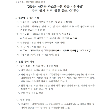
세
보
기
로
제
목
,
작
성
일
,
작
성
자
,
첨
부
파
일
,
내
용
을