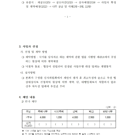
제
공
합
니
다
.