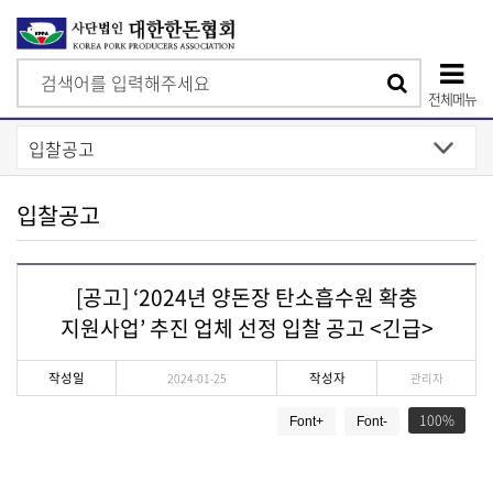
검
검
색
전체메뉴
색
상
단
모
입찰공고
바
일
[공고] ‘2024년 양돈장 탄소흡수원 확충
메
지원사업’ 추진 업체 선정 입찰 공고 <긴급>
뉴
작성일
작성자
2024-01-25
관리자
게
100
Font+
Font-
시
물
상