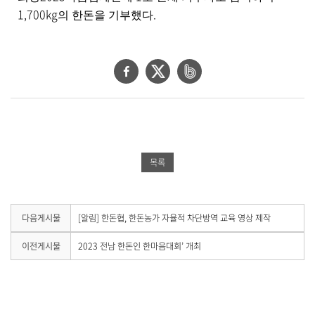
1,700kg
.
의 한돈을 기부했다
페
트
네
이
위
이
스
터
버
북
공
밴
공
유
드
목록
유
하
공
하
기
유
기
하
다
다음게시물
[알림] 한돈협, 한돈농가 자율적 차단방역 교육 영상 제작
음
기
게
이
이전게시물
2023 전남 한돈인 한마음대회’ 개최
시
전
물
게
이
시
없
물
습
이