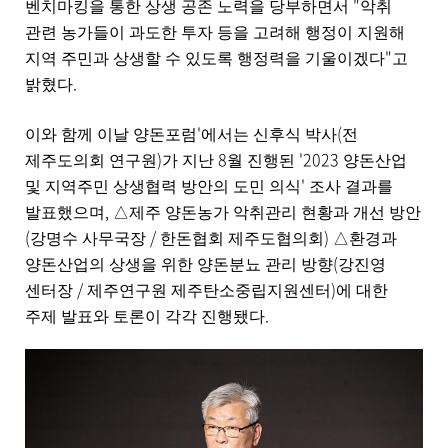
"
벤치마킹을 통한 상생 공존 노력을 당부하면서
악취
관련 농가들이 과도한 투자 등을 고려해 행정이 지원해
"
지역 주민과 상생할 수 있도록 행정력을 기울이겠다
고
.
밝혔다
'
(
이와 함께 이날 양돈포럼
에서는 신후식 박사
전
)
8
'2023
제주도의회 연구원
가 지난
월 진행된
양돈산업
'
및 지역주민 상생협력 방안의 도민 의식
조사 결과를
,
발표했으며
△
제주 양돈농가 악취관리 현황과 개선 방안
(
/
)
강명수 사무국장
한돈협회 제주도협의회
△
환경과
(
양돈산업의 상생을 위한 양돈분뇨 관리 방향
강진영
/
)
센터장
제주연구원 제주탄소중립지원센터
에 대한
.
주제 발표와 토론이 각각 진행됐다