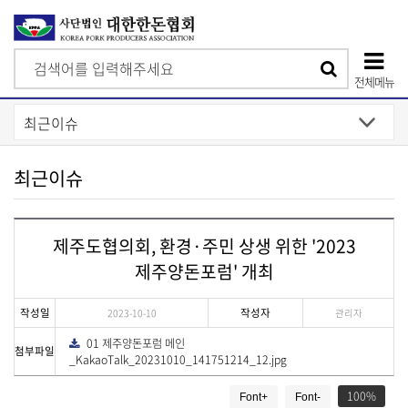
검
검
색
전체메뉴
색
상
단
모
최근이슈
바
일
제주도협의회, 환경·주민 상생 위한 '2023
메
제주양돈포럼' 개최
뉴
작성일
작성자
2023-10-10
관리자
01 제주양돈포럼 메인
다
첨부파일
운
_KakaoTalk_20231010_141751214_12.jpg
로
드
게
100
Font+
Font-
시