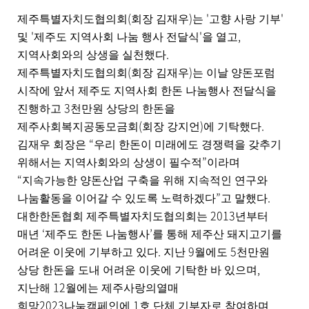
(
)
'
'
제주특별자치도협의회
회장 김재우
는
고향 사랑 기부
'
'
,
및
제주도 지역사회 나눔 행사 전달식
을 열고
.
지역사회와의 상생을 실천했다
(
)
제주특별자치도협의회
회장 김재우
는 이날 양돈포럼
시작에 앞서 제주도 지역사회 한돈 나눔행사 전달식을
3
진행하고
천만원 상당의 한돈을
(
)
.
제주사회복지공동모금회
회장 강지언
에 기탁했다
“
김재우 회장은
우리 한돈이 미래에도 경쟁력을 갖추기
”
위해서는 지역사회와의 상생이 필수적
이라며
“
지속가능한 양돈산업 구축을 위해 지속적인 연구와
”
.
나눔활동을 이어갈 수 있도록 노력하겠다
고 말했다
2013
대한한돈협회 제주특별자치도협의회는
년부터
‘
’
매년
제주도 한돈 나눔행사
를 통해 제주산 돼지고기를
.
9
5
어려운 이웃에 기부하고 있다
지난
월에도
천만원
,
상당 한돈을 도내 어려운 이웃에 기탁한 바 있으며
12
지난해
월에는 제주사랑의열매
2023
1
희망
나눔캠페인에
호 단체 기부자로 참여하며