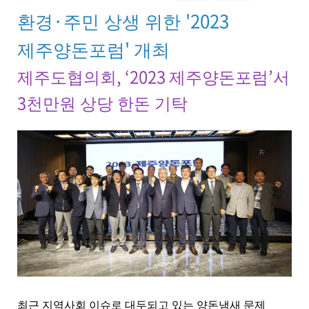
물
·
'2023
환경
주민 상생 위한
상
세
'
제주양돈포럼
개최
보
기
, ‘2023
’
제주도협의회
제주양돈포럼
서
로
제
3
천만원 상당 한돈 기탁
목
,
작
성
일
,
작
성
자
,
첨
부
파
일
,
최근 지역사회 이슈로 대두되고 있는 양돈냄새 문제