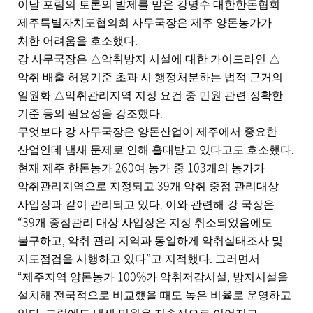
이날 포럼의 토론의 발제를 맡은 강명수 대한한돈협회
제주특별자치도협의회 사무국장은 제주 양돈농가가
.
처한 어려움을 호소했다
강 사무국장은
△
악취방지 시설에 대한 가이드라인
△
악취 배출 허용기준 초과 시 행정처분하는 법적 근거의
일원화
△
악취관리지역 지정 요건 중 민원 관련 정확한
.
기준 등의 필요성을 강조했다
무엇보다 강 사무국장은 양돈산업이 제주에서 중요한
.
산업인데 냄새 문제로 인해 홀대받고 있다고도 호소했다
260
103
현재 제주 한돈농가
여 농가 중
개의 농가가
39
악취관리지역으로 지정되고
개 악취 중점 관리대상
.
사업장과 같이 관리되고 있다
이와 관련해 강 국장은
“39
개 중점관리 대상 사업장은 지정 취소되었음에도
,
불구하고
악취 관리 지역과 동일하게 악취실태조사 및
”
.
지도점검을 시행하고 있다
고 지적했다
그러면서
“
100%
,
제주지역 양돈농가
가 악취저감시설
방지시설을
설치해 전국적으로 비교했을 때도 높은 비율로 운영하고
.