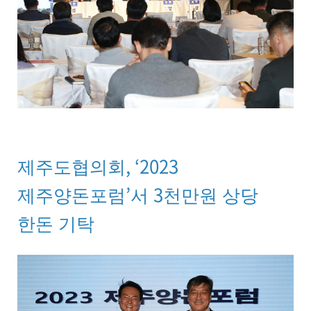
, ‘2023
제주도협의회
’
3
제주양돈포럼
서
천만원 상당
한돈 기탁