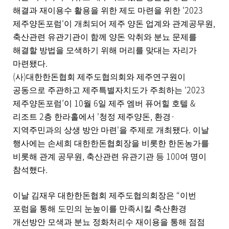
내
'2023
해결과 재이용수 활용을 위한 제도 마련을 위한
용
'
,
을
제주양돈포럼
이 개최되어 제주 양돈 업계와 관계공무원
제
축산관련 유관기관이 함께 양돈 악취와 분뇨 문제를
공
해결할 방법을 모색하기 위해 머리를 맞대는 자리가
합
.
마련됐다
니
다
(
)
사
대한한돈협회 제주도협의회와 제주연구원이
.
'2023
공동으로 주관하고 제주특별자치도가 주최하는
’
10
6
&
제주양돈포럼
이
월
일 제주 엠버 퓨어힐 호텔
2
'
,
·
리조트
층 한라홀에서
청정 제주양돈
환경
'
.
지역주민과의 상생 방안 마련
을 주제로 개최됐다
이날
행사에는 손세희 대한한돈협회장을 비롯한 한돈농가를
,
100
비롯해 관계 공무원
축산관련 유관기관 등
여 명이
.
참석했다
“
이날 김재우 대한한돈협회 제주도협의회장은
이번
포럼을 통해 도민의 눈높이를 만족시킬 축산환경
개선방안 모색과 분뇨 정화처리수 재이용을 통해 점점