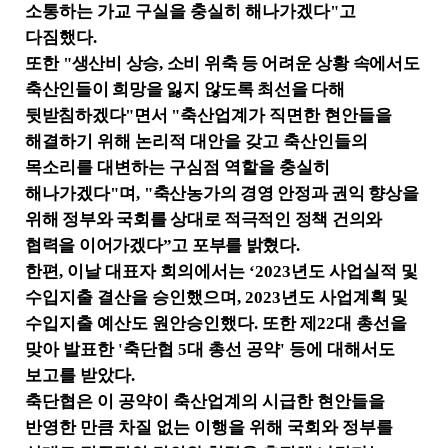
소통하는 가교 구실을 충실히 해나가겠다
"
고
다짐했다
.
또한
"
생산비 상승
,
소비 위축 등 어려운 상황 속에서도
축산인들이 희망을 잃지 않도록 최선을 다해
뒷받침하겠다
"
면서
"
축산업계가 직면한 현안들을
해결하기 위해 논리적 대안을 갖고 축산인들의
목소리를 대변하는 구심점 역할을 충실히
해나가겠다
"
며
,
"
축산농가의 경영 안정과 권익 향상을
위해 정부와 국회를 상대로 적극적인 정책 건의와
협력을 이어가겠다
”
고 포부를 밝혔다
.
한편
,
이날 대표자 회의에서는
‘2023
년도 사업실적 및
수입지출 결산을 승인했으며
, 2023
년도 사업계획 및
수입지출 예산도 원안승인했다
.
또한 제
22
대 총선을
맞아 발표한
'
축단협
5
대 총선 공약
'
등에 대해서도
보고를 받았다
.
축단협은 이 공약이 축산업계의 시급한 현안들을
반영한 만큼 차질 없는 이행을 위해 국회와 정부를