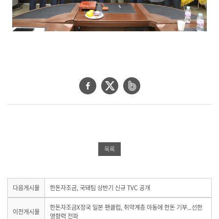
페
트
네
이
위
이
스
터
버
북
공
밴
공
유
드
목록
유
하
공
하
기
유
기
하
다
다음게시물
한돈자조금, 국돼팀 상반기 신규 TVC 공개
음
기
게
이
한돈자조금X정국 일본 팬클럽, 취약계층 아동에 한돈 기부...선한
이전게시물
시
전
영향력 전파