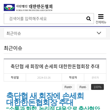
검
검
색
전체메뉴
색
상
단
모
최근이슈
바
일
축단협 새 회장에 손세희 대한한돈협회장 추대
메
뉴
작성일
작성자
2024-03-26
관리자
게
100
Font+
Font-
시
물
축단협 새 회장에 손세희
상
대한한돈협회장 추대
세
보
“
소통과 화합
,
논리적 대응으로 축산현안