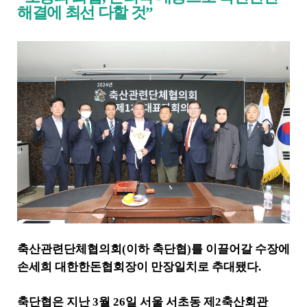
기
해결에 최선 다할 것
”
로
제
목
,
작
성
일
,
작
성
자
,
첨
부
파
일
,
축산관련단체협의회
(
이하 축단협
)
를 이끌어갈 수장에
내
손세희 대한한돈협회장이 만장일치로 추대됐다
.
용
을
제
축단협은 지난
3
월
26
일 서울 서초동 제
2
축산회관