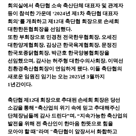
공
회의실에서 축단협 소속 축산단체 대표자 및 관계자
합
등이 참석한 가운데
‘2024
년 제
1
차 축단협 대표자
니
다
회의
’
를 개최하고 제
12
대 축단협 회장으로 손세희
.
대한한돈협회장을 선임했다
.
또한 부회장으로 민경천 전국한우협회장
,
오세진
대한양계협회장
,
김상근 한국육계협회장
,
문정진
한국토종닭협회장
,
박근호 한국양봉협회장을
선임했으며
,
감사는 허주형 대한수의사회장
,
이덕선
친환경축산협회장이 연임하게 됐다
.
이들 축단협의
새로운 임원진 임기는 오는
2025
년
3
월까지
1
년간이다
.
축단협 제
12
대 회장으로 추대된 손세희 회장은 당선
소감을 통해
“
축산업의 위기 속에 믿고 추대해주신
단체장님들께 감사 드린다
”
며
, “
지속가능한 축산업의
발전을 위해 전 축산인이 한마음 한뜻으로 힘을
모아야 할 때
"
라며
"
축단협이 앞장서서 화합하고