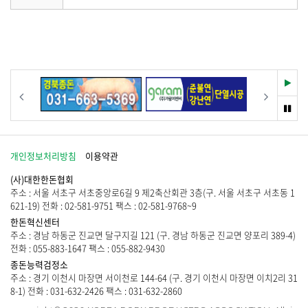
물
게
이
시
없
물
습
이
니
없
다
습
.
니
재
이전
다음
다
생
.
멈
춤
개인정보처리방침
이용약관
(사)대한한돈협회
주소 : 서울 서초구 서초중앙로6길 9 제2축산회관 3층(구. 서울 서초구 서초동 1
621-19) 전화 : 02-581-9751 팩스 : 02-581-9768~9
한돈혁신센터
주소 : 경남 하동군 진교면 달구지길 121 (구. 경남 하동군 진교면 양포리 389-4)
전화 : 055-883-1647 팩스 : 055-882-9430
종돈능력검정소
주소 : 경기 이천시 마장면 서이천로 144-64 (구. 경기 이천시 마장면 이치2리 31
8-1) 전화 : 031-632-2426 팩스 : 031-632-2860