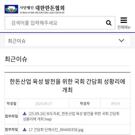
검
검
색
전체메뉴
색
상
단
모
최근이슈
바
일
한돈산업 육성 발전을 위한 국회 간담회 성황리에
메
개최
뉴
작성일
작성자
2025-09-17
관리자
[25.09.16] 보도자료_한돈산업 육성 발전을 위한 국회 간담회
다
첨부파일
운
성황리에 개최.hwp
로
드
첨부파일
17 간담회 단체사진_8N4A9358.jpg
다
운