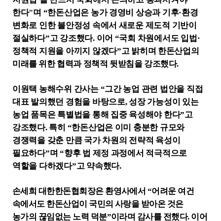
한다
"
며
“
한돈산업은 농가 경영비 상승과 기후
·
환경
변화로 인한 불안정성 속에서 새로운 제도적 기반이
절실하다
”
고 강조했다
.
이어
“
국회 차원에서도 입법
·
정책적 지원을 아끼지 않겠다
”
고 밝히며
한돈산업의
미래를 위한 협력과 정책적 뒷받침을 강조했다
.
이원택 농해수위 간사는
“
그간 농업 관련 법안을 직접
대표 발의했던 경험을 바탕으로
,
성장 가능성이 있는
농업 품목은 특별법을 통해 집중 육성해야 한다
”
고
강조했다
.
특히
“
한돈산업은 이미 충분한 규모와
경쟁력을 갖춘 만큼 국가 차원의 전략적 육성이
필요하다
”
며
“
향후 법 제정 과정에서 적극적으로
역할을 다하겠다
”
고 약속했다
.
손세희 대한한돈협회장은 환영사에서
“
어려운 여건
속에서도 한돈산업이 국민의 사랑을 받아온 것은
농가의 끊임없는 노력 덕분
”
이라며 감사를 전했다
.
이어