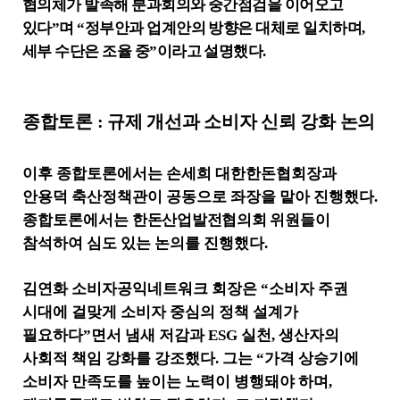
협의체가 발족해 분과회의와 중간점검을 이어오고
있다
”
며
“
정부안과 업계안의 방향은 대체로 일치하며
,
세부 수단은 조율 중
”
이라고 설명했다
.
종합토론
:
규제 개선과 소비자 신뢰 강화 논의
이후 종합토론에서는 손세희 대한한돈협회장과
안용덕 축산정책관이 공동으로 좌장을 맡아 진행했다
.
종합토론에서는
한돈산업발전협의회 위원들이
참석하여 심도 있는 논의를 진행했다
.
김연화 소비자공익네트워크 회장은
“
소비자 주권
시대에 걸맞게 소비자 중심의 정책 설계가
필요하다
”
면서 냄새 저감과
ESG
실천
,
생산자의
사회적 책임 강화를 강조했다
.
그는
“
가격 상승기에
소비자 만족도를 높이는 노력이 병행돼야 하며
,