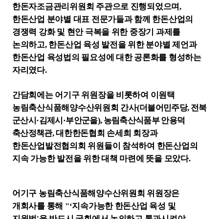
한돈자조금관리위원회 주관으로 진행되었으며
,
한돈산업 분야별 대표 전문가들과 함께 한돈산업의
경쟁력 강화 및 현안 극복을 위한 중장기 과제를
논의하고
,
한돈산업 육성 발전을 위한 분야별 제언과
한돈산업 육성법의 필요성에 대한 공론화를 형성하는
자리였다
.
간담회에는 어기구 위원장을 비롯하여 이원택
농림축산식품해양수산위원회 간사
(
더불어민주당
,
전북
군산시
·
김제시
·
부안군을
),
농림축산식품부 안용덕
축산정책관
,
대한한돈협회 손세희 회장과
한돈산업발전협의회 위원들이 참석하여 한돈산업의
지속 가능한 발전을 위한 대책 마련에 뜻을 모았다
.
어기구 농림축산식품해양수산위원회 위원장은
개회사를 통해
"‘
지속가능한 한돈산업 육성 및
지원법
'
을 반드시 국회에서 논의하고 통과시켜야