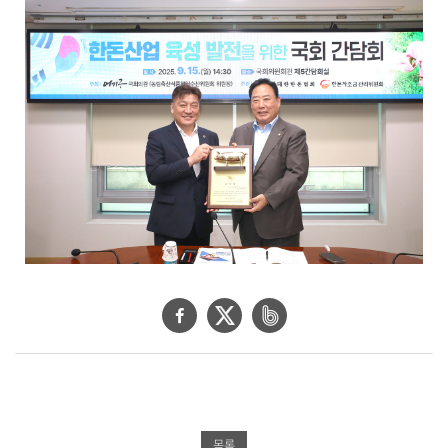
페
트
네
이
위
이
스
터
버
북
공
밴
공
유
드
목록