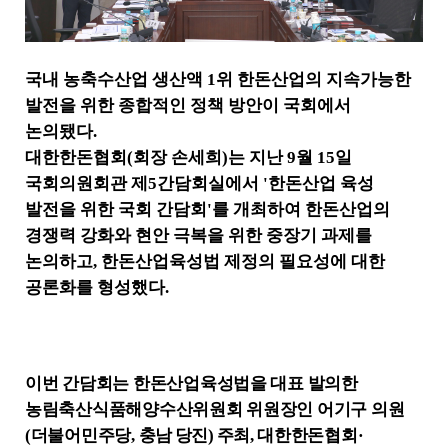
일
,
내
용
국내 농축수산업 생산액
1
위 한돈산업의 지속가능한
을
제
발전을 위한 종합적인 정책 방안이 국회에서
공
논의됐다
.
합
대한한돈협회
(
회장 손세희
)
는 지난
9
월
15
일
니
다
국회의원회관 제
5
간담회실에서
'
한돈산업 육성
.
발전을 위한 국회 간담회
'
를 개최하여 한돈산업의
경쟁력 강화와 현안 극복을 위한 중장기 과제를
논의하고
,
한돈산업육성법 제정의 필요성에 대한
공론화를 형성했다
.
이번 간담회는 한돈산업육성법을 대표 발의한
농림축산식품해양수산위원회 위원장인 어기구 의원
(
더불어민주당
,
충남 당진
)
주최
,
대한한돈협회
·