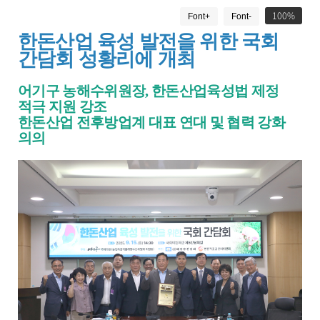
게
로
드
100
Font+
Font-
시
물
한돈산업 육성 발전을 위한 국회
상
간담회 성황리에 개최
세
보
어기구 농해수위원장
,
한돈산업육성법 제정
기
적극 지원 강조
로
제
한돈산업 전후방업계 대표 연대 및 협력 강화
목
의의
,
작
성
일
,
작
성
자
,
첨
부
파