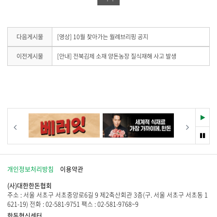
유
하
공
하
기
유
기
하
다
다음게시물
[영상] 10월 찾아가는 월례브리핑 공지
음
기
게
이
이전게시물
[안내] 전북김제 소재 양돈농장 질식재해 사고 발생
시
전
물
게
이
시
없
물
습
이
니
없
다
습
재
이전
다음
.
니
생
다
멈
.
춤
개인정보처리방침
이용약관
(사)대한한돈협회
주소 : 서울 서초구 서초중앙로6길 9 제2축산회관 3층(구. 서울 서초구 서초동 1
621-19) 전화 : 02-581-9751 팩스 : 02-581-9768~9
한돈혁신센터