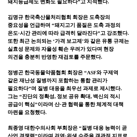
돼지등급제도 변화도 필요하다
”
고 지적했다
.
김명규 한국축산물처리협회 회장은 도축장의
중요성을 언급하며
“
돼지고기 품질은 도축 과정의
온도
·
시간 관리에 따라 급격히 달라진다
”
고 강조했다
.
또한 최근 논의되는
‘
가격 보고제
’
와 같은 유통 규제는
실효성 문제와 자율성 훼손 우려가 있다며 현장
의견을 충분히 반영한 재검토를 주문했다
.
정병곤 한국동물약품협회 회장은
“ASF
와 구제역
같은 재난성 질병까지 포함하는 통합 관리가
필요하다
”
며 질병 대응을 최우선 과제로 제시했다
.
그는
“
진단의 정확성
,
정보 공유 확대
,
백신의 적시
공급이 핵심
”
이라며 산
·
관 협력을 통한 체계적 대책
마련을 요청했다
.
최종영 대한수의사회 부회장은
“
질병 대응 능력이 곧
산업 경쟁력
”
이라며 검역
·
위생 수준을 객관적 지표로