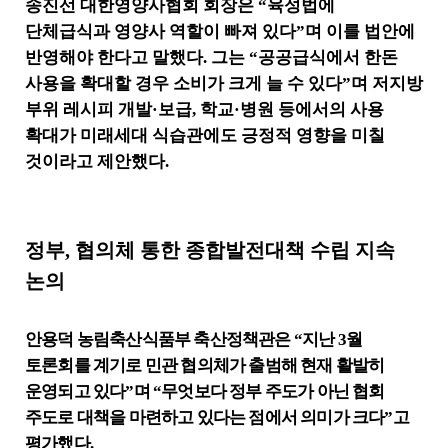
송진선 대한영양사협회 회장은
“
육성법에
단체급식과 영양사 역할이 빠져 있다
”
며 이를 법안에
반영해야 한다고 말했다
.
그는
“
공공급식에서 한돈
사용을 확대할 경우 소비가 크게 늘 수 있다
”
며 저지방
부위 레시피 개발
·
보급
,
학교
·
병원 등에서의 사용
확대가 미래세대 식습관에도 긍정적 영향을 미칠
것이라고 제안했다
.
정부
,
협의체 통한 종합발전대책 수립 지속
논의
안용덕 농림축산식품부 축산정책관은
“
지난
3
월
토론회를 계기로 민관 협의체가 출범해 현재 활발히
운영되고 있다
”
며
“
무엇보다 정부 주도가 아닌 협회
주도로 대책을 마련하고 있다는 점에서 의미가 크다
”
고
평가했다
.