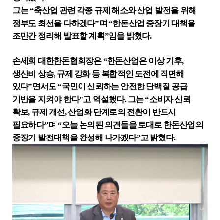
그는
“
축산업 관련 각종 규제 해소와 산업 발전을 위해
정부도 최선을 다하겠다
”
며
“
한돈산업 중장기 대책을
조만간 정리해 발표할 계획
”
임을 밝혔다
.
손세희 대한한돈협회장은
“
한돈산업은 이상 기후
,
생산비 상승
,
규제 강화 등 복합적인 도전에 직면해
있다
”
면서도
“
국민이 신뢰하는 안전한 단백질 공급
기반을 지켜야 한다
”
고 역설했다
.
그는
“
소비자 신뢰
확보
,
규제 개선
,
산업화 단계로의 전환이 반드시
필요하다
”
며
“
오늘 논의된 의견들을 토대로 한돈산업의
중장기 발전대책을 완성해 나가겠다
”
고 밝혔다
.