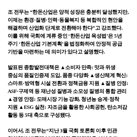
조 전무는
“
한돈산업은 양적 성장은 충분히 달성했지만
,
이제는 환경
·
질병
·
인력
·
동물복지 등 복합적인 현안을
해결하며 산업화 단계로 전환해야 한다
”
고 강조했다
.
이를 위해 국회에 계류 중인
‘
한돈산업 육성법
’
은
5
년
주기
‘
한돈산업 기본계획
’
을 법정화하여 안정적 공급
기반을 마련하는 데 의미가 있다고 설명했다
.
발표된 종합발전대책은
▲
소비자 만족
:
맛과 위생
중심의 품질인증제 도입
,
품종 다양화
▲
생산체계 혁신
:
스마트
·
방역형 시설 전환과 정책금융 지원
▲
질병 안정
:
ASF·
구제역 등 재난성 질병과 소모성 질병의 통합 관리
▲
경영 안정
:
도매시장 기능 강화
,
청년농 승계
·
정착
지원
▲
ESG
실천
:
자조금을 활용한 사회공헌
,
탄소저감
활동 등
5
대 축으로 구성됐다
.
이어서
,
조 전무는
“
지난
3
월 국회 토론회 이후 민관