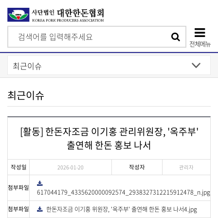
검
검
색
전체메뉴
색
상
단
모
최근이슈
바
일
[활동] 한돈자조금 이기홍 관리위원장, '옥주부'
메
출연해 한돈 홍보 나서
뉴
작성일
작성자
2026-01-20
관리자
다
첨부파일
운
617044179_4335620000092574_2938327312215912478_n.jpg
로
드
첨부파일
한돈자조금 이기홍 위원장, '옥주부' 출연해 한돈 홍보 나서4.jpg
다
운