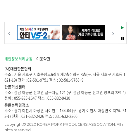
게
없
시
습
물
니
이
다
없
.
습
재
이전
다음
니
생
다
멈
.
춤
개인정보처리방침
이용약관
(사)대한한돈협회
주소 : 서울 서초구 서초중앙로6길 9 제2축산회관 3층(구. 서울 서초구 서초동 1
621-19) 전화 : 02-581-9751 팩스 : 02-581-9768~9
한돈혁신센터
주소 : 경남 하동군 진교면 달구지길 121 (구. 경남 하동군 진교면 양포리 389-4)
전화 : 055-883-1647 팩스 : 055-882-9430
종돈능력검정소
주소 : 경기 이천시 마장면 서이천로 144-64 (구. 경기 이천시 마장면 이치2리 31
8-1) 전화 : 031-632-2426 팩스 : 031-632-2860
copyright© 2020 KOREA PORK PRODUCERS ASSOCIATION. All ri
ghts reserved