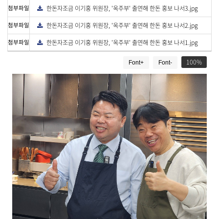
로
첨부파일
한돈자조금 이기홍 위원장, '옥주부' 출연해 한돈 홍보 나서3.jpg
다
드
운
로
첨부파일
한돈자조금 이기홍 위원장, '옥주부' 출연해 한돈 홍보 나서2.jpg
다
드
운
로
첨부파일
한돈자조금 이기홍 위원장, '옥주부' 출연해 한돈 홍보 나서1.jpg
다
드
운
게
로
드
100
Font+
Font-
시
물
상
세
보
기
로
제
목
,
작
성
일
,
작
성