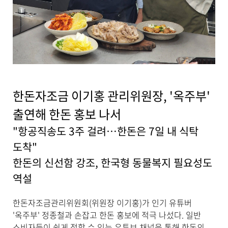
자
,
첨
부
파
일
,
내
용
한돈자조금 이기홍 관리위원장, '옥주부'
을
제
출연해 한돈 홍보 나서
공
합
"항공직송도 3주 걸려…한돈은 7일 내 식탁
니
도착"
다
.
한돈의 신선함 강조, 한국형 동물복지 필요성도
역설
한돈자조금관리위원회(위원장 이기홍)가 인기 유튜버
'옥주부' 정종철과 손잡고 한돈 홍보에 적극 나섰다. 일반
소비자들이 쉽게 접할 수 있는 유튜브 채널을 통해 한돈의