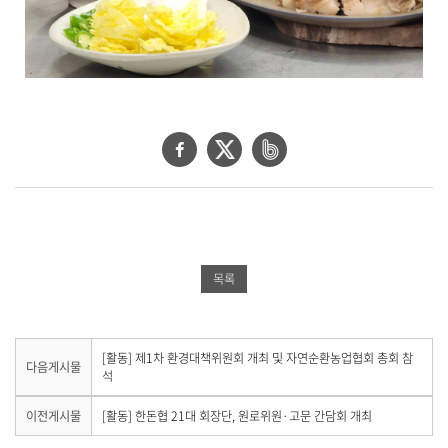
페
트
네
이
위
이
스
터
버
북
공
밴
공
유
드
목록
유
하
공
하
기
유
기
하
다
[활동] 제1차 환경대책위원회 개최 및 자연순환농업협회 총회 참
다음게시물
음
석
기
게
시
이
이전게시물
[활동] 한돈협 21대 회장단, 원로위원·고문 간담회 개최
물
전
이