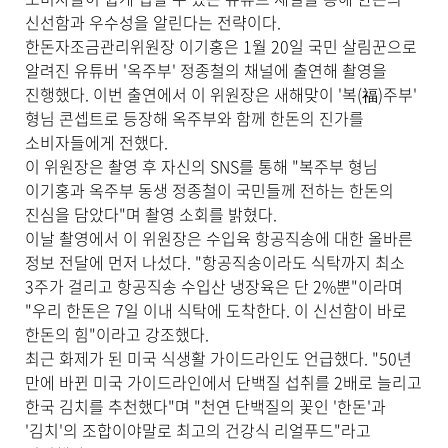
신선함과 우수성을 알린다는 전략이다.
한돈자조금관리위원장 이기홍은 1월 20일 국민 살림꾼으로
알려진 유튜버 '옥주부' 정종철의 채널에 출연해 촬영을
진행했다. 이번 출연에서 이 위원장은 새해맞이 '복(福)주부'
형님 콘셉트로 등장해 옥주부와 함께 한돈의 진가를
소비자들에게 전했다.
이 위원장은 촬영 후 자신의 SNS를 통해 "복주부 형님
이기홍과 옥주부 동생 정종철이 국민들께 전하는 한돈의
진심을 담았다"며 촬영 소회를 밝혔다.
이날 촬영에서 이 위원장은 수입육 항공직송에 대한 올바른
정보 전달에 먼저 나섰다. "항공직송이라도 식탁까지 최소
3주가 걸리고 항공직송 수입산 냉장육은 단 2%뿐"이라며
"우리 한돈은 7일 이내 식탁에 도착한다. 이 신선함이 바로
한돈의 힘"이라고 강조했다.
최근 화제가 된 미국 식생활 가이드라인도 언급했다. "50년
만에 바뀐 미국 가이드라인에서 단백질 섭취를 2배로 늘리고
한국 김치를 추천했다"며 "천연 단백질의 꽃인 '한돈'과
'김치'의 조합이야말로 최고의 건강식 리얼푸드"라고