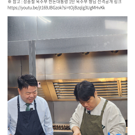
※ 참고 : 정종철 옥주부 한돈대통령 1탄 옥주부 형님 전격공개 링크
https://youtu.be/jt169JBGzok?si=tOjBzqlg3UgMHvKk