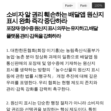
드
게
100
Font+
Font-
시
물
소비자 알 권리 훼손하는 배달앱 원산지
상
표시 완화 즉각 중단하라
세
보
포장재
·
영수증 원산지 표시 의무는 유지하고
,
배달
기
플랫폼 관리
·
감독을 강화하라
로
제
목
1.
대한한돈협회
(
회장 이기홍
)
는 농림축산식품부가
,
작
농업
·
농촌 분야 정상화 과제의 일환으로 배달앱 등
성
통신판매의 포장재 및 영수증에 기재하는 원산지
일
표시를 생략하는 방향의
「
농수산물의 원산지 표시
,
등에 관한 법률 시행규칙
」
개정 추진에 대해 깊은
작
성
우려를 표명한다
.
우리 협회는 현행 제도의 존치와
자
관리
·
감독 강화를 강력히 촉구한다
.
,
첨
부
2.
원산지 표시는 단순한 행정 절차가 아니라 소비자의
파
알 권리와 선택권을 보장하는 핵심 제도이다
.
특히