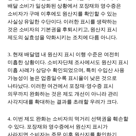
일
배달 소비가 일상화된 상황에서 포장재와 영수증은
,
내
소비자가 구매 이후에도 원산지를 확인할 수 있는
용
사실상 유일한 수단이다
.
이러한 표시를 생략하는
을
것은 소비자의 기본권을 후퇴시키고
,
원산지 표시
제
공
제도의 실효성을 약화시키는 조치에 다름 아니다
.
합
니
3.
현재 배달앱 내 원산지 표시 이행 수준은 여전히
다
.
미흡한 상황이다
.
소비자단체 조사에서도 원산지 표시
미흡 사례가 상당수 확인되었으며
,
특히 수입산 사용
가능성이 높은 업종일수록 표시율이 낮은 것으로
나타났다
.
이러한 여건에서 포장재
·
영수증 표시
의무까지 완화하는 것은 제도 개선이 아니라 관리
사각지대를 확대하는 결과를 초래할 우려가 크다
.
4.
이번 제도 완화는 소비자의 먹거리 선택권을 훼손할
수 있다
.
포장재와 영수증에서 원산지 표시가
사라지면 소비자는 주문 이후 원산지를 확인하기