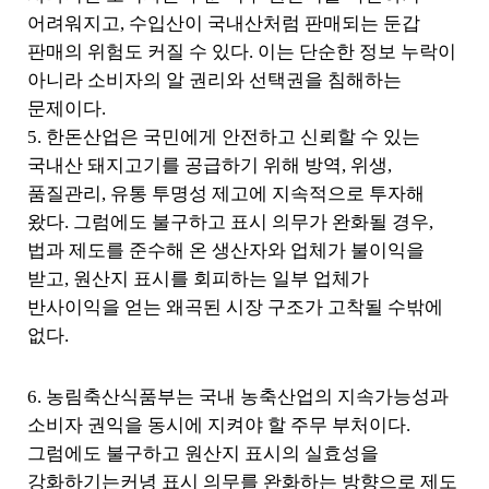
어려워지고
,
수입산이 국내산처럼 판매되는 둔갑
판매의 위험도 커질 수 있다
.
이는 단순한 정보 누락이
아니라 소비자의 알 권리와 선택권을 침해하는
문제이다
.
5.
한돈산업은 국민에게 안전하고 신뢰할 수 있는
국내산 돼지고기를 공급하기 위해 방역
,
위생
,
품질관리
,
유통 투명성 제고에 지속적으로 투자해
왔다
.
그럼에도 불구하고 표시 의무가 완화될 경우
,
법과 제도를 준수해 온 생산자와 업체가 불이익을
받고
,
원산지 표시를 회피하는 일부 업체가
반사이익을 얻는 왜곡된 시장 구조가 고착될 수밖에
없다
.
6.
농림축산식품부는 국내 농축산업의 지속가능성과
소비자 권익을 동시에 지켜야 할 주무 부처이다
.
그럼에도 불구하고 원산지 표시의 실효성을
강화하기는커녕 표시 의무를 완화하는 방향으로 제도