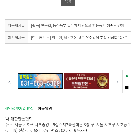
목록
유
하
공
하
기
유
기
하
다
다음게시물
[활동] 한돈협, 농식품부 릴레이 미팅으로 한돈농가 생존권 건의
음
기
게
이
이전게시물
[한돈협 보도] 한돈협, 월간한돈 광고 우수업체 초청 간담회 ‘성료’
시
전
물
게
이
시
없
물
습
이
니
없
다
습
재
이전
다음
.
니
생
다
멈
.
춤
개인정보처리방침
이용약관
(사)대한한돈협회
주소 : 서울 서초구 서초중앙로6길 9 제2축산회관 3층(구. 서울 서초구 서초동 1
621-19) 전화 : 02-581-9751 팩스 : 02-581-9768~9