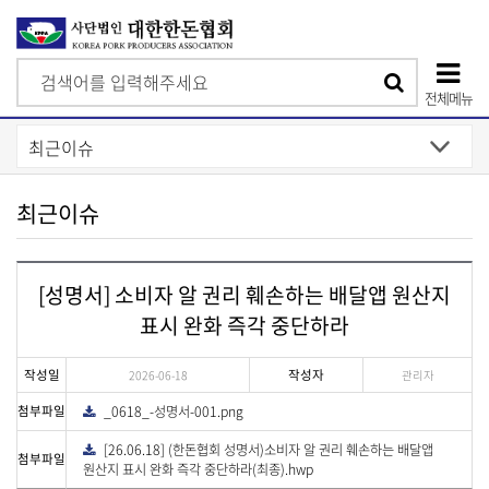
검
검
색
전체메뉴
색
상
단
모
최근이슈
바
일
[성명서] 소비자 알 권리 훼손하는 배달앱 원산지
메
표시 완화 즉각 중단하라
뉴
작성일
작성자
2026-06-18
관리자
첨부파일
_0618_-성명서-001.png
다
운
로
[26.06.18] (한돈협회 성명서)소비자 알 권리 훼손하는 배달앱
다
드
첨부파일
운
원산지 표시 완화 즉각 중단하라(최종).hwp
로