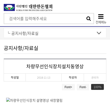
검
검
색
전체메뉴
색
상
단
모
공지사항/자료실
바
일
차량무선인식장치설치동영상
메
뉴
작성일
작성자
2018-11-13
관리자
게
100
Font+
Font-
시
물
상
세
보