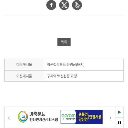
기
페
트
네
로
이
위
이
제
목
스
터
버
,
북
공
밴
작
성
공
유
드
목록
일
유
하
공
,
작
하
기
유
성
기
하
다
다음게시물
백신접종홍보 동영상(돼지)
자
음
,
기
게
이
이전게시물
구제역 백신접종 요령
첨
시
전
부
물
게
파
이
시
일
없
물
습
,
이
니
내
없
다
습
재
용
이전
다음
.
니
생
을
다
멈
제
.
춤