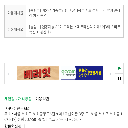
하
기
유
기
하
다
[농림부] 겨울철 가축전염병 비상대응 체계로 전환,추가 발생 선제
다음게시물
음
적 차단 총력
기
게
시
이
[농림부] 인공지능(AI)이 그리는 스마트축산의 미래! 제3회 스마트
이전게시물
물
전
축산 AI 경진대회
이
게
없
시
습
물
니
이
다
없
.
습
니
재
이전
다음
다
생
.
멈
춤
개인정보처리방침
이용약관
(사)대한한돈협회
주소 : 서울 서초구 서초중앙로6길 9 제2축산회관 3층(구. 서울 서초구 서초동 1
621-19) 전화 : 02-581-9751 팩스 : 02-581-9768~9
한돈혁신센터