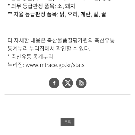
* 의무 등급판정 품목: 소, 돼지
** 자율 등급판정 품목: 닭, 오리, 계란, 말, 꿀
더 자세한 내용은 축산물품질평가원의 축산유통
통계누리 누리집에서 확인할 수 있다.
* 축산유통 통계누리
누리집:
www.mtrace.go.kr/stats
페
트
네
이
위
이
스
터
버
북
공
밴
공
유
드
목록
유
하
공