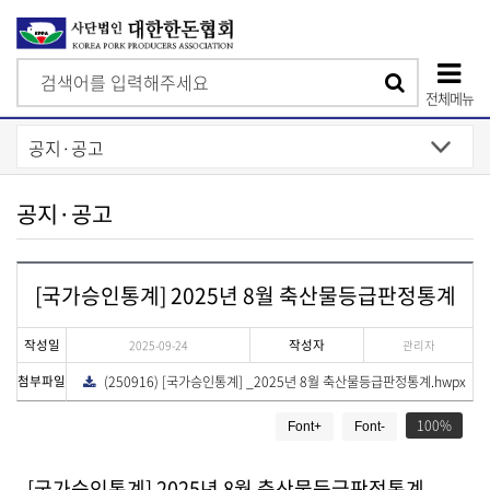
검
검
색
전체메뉴
색
상
단
모
공지·공고
바
일
[국가승인통계] 2025년 8월 축산물등급판정통계
메
뉴
작성일
작성자
2025-09-24
관리자
첨부파일
(250916) [국가승인통계] _2025년 8월 축산물등급판정통계.hwpx
다
운
게
로
드
100
Font+
Font-
시
물
상
[국가승인통계] 2025년 8월 축산물등급판정통계