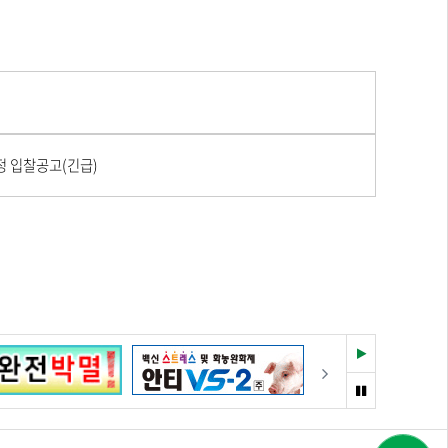
정 입찰공고(긴급)
재
다음
생
멈
춤