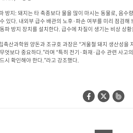
 방지: 돼지는 타 축종보다 물을 많이 마시는 동물로, 음수
수 있다. 내외부 급수 배관의 노후·파손 여부를 미리 점검해 
동파 방지 장치를 설치한다. 급수에 차질이 생기는 비상 상황
립축산과학원 양돈과 조규호 과장은 “겨울철 돼지 생산성을 
무엇보다 중요하다.”라며 “특히 전기·화재·급수 관련 사고의
드시 확인해야 한다.”라고 강조했다.
페
트
네
이
위
이
스
터
버
북
공
밴