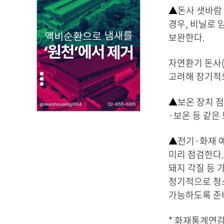
,
▲돈사 샛바람 
첨
경우, 비닐로 
부
보완한다.
파
일
자연환기 돈사(
,
내
고려해 장기적
용
을
▲보온 장치 점
제
·보온 등 같은
공
합
▲전기·화재 예
니
미리 점검한다.
다
돼지 각질 등 
.
정기적으로 청
가능하도록 준
* 화재통계연감 