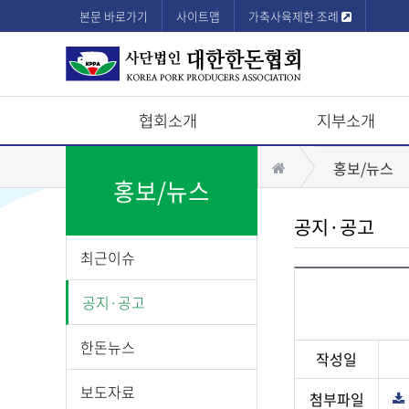
본문 바로가기
사이트맵
가축사육제한 조례
협회소개
지부소개
상
홈
홍보/뉴스
단
홍보/뉴스
모
공지·공고
바
최근이슈
일
메
공지·공고
뉴
한돈뉴스
작성일
보도자료
첨부파일