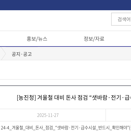
홍보/뉴스
정보/자료
공지·공고
[농진청] 겨울철 대비 돈사 점검 “샛바람·전기·
2025-11-27
24-4_겨울철_대비_돈사_점검_“샛바람·전기·급수시설_반드시_확인해야”(축
다