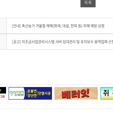
목록
공
유
드
유
하
공
하
기
유
다
[안내] 축산농가 겨울철 재해(화재, 대설, 한파 등) 피해 예방 요령
음
기
하
게
시
이
기
[공고] 자조금사업관리시스템 서버 임대관리 및 유지보수 용역업체 선
물
전
이
게
없
시
습
물
니
이
다
없
.
습
니
다
.