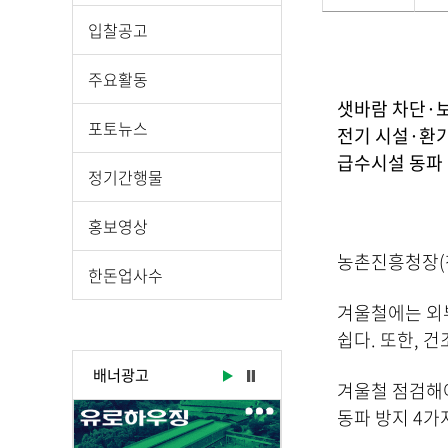
게
입찰공고
시
물
주요활동
상
샛바람 차단·보
세
포토뉴스
전기 시설·환기
보
급수시설 동파 
기
정기간행물
로
제
홍보영상
목
농촌진흥청장(청
,
한돈업사수
작
성
겨울철에는 외
일
쉽다. 또한, 
,
배너광고
작
겨울철 점검해야
성
동파 방지 4가
자