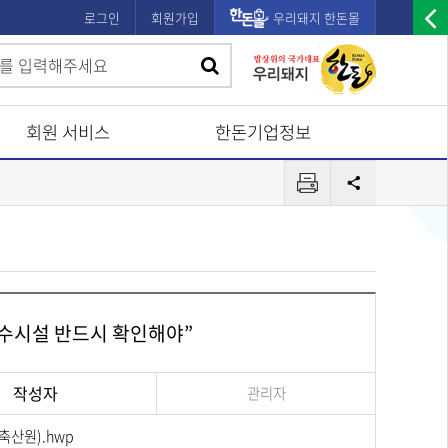
로그인
회원가입
우리돼지 한돈몰
우
검
검
측
색
광
색
고
회원 서비스
한돈기업정보
배
프
너
공
린
유
열
터
기
급수시설 반드시 확인해야”
작성자
관리자
산원).hwp